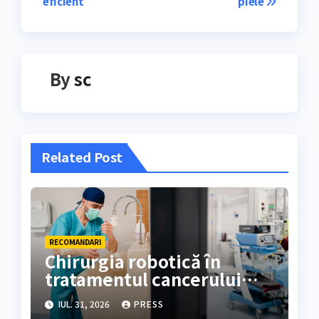
articole
eficient
piele
By
sc
Related Post
RECOMANDARI
Chirurgia robotică în
tratamentul cancerului
colorectal
IUL. 31, 2026
PRESS