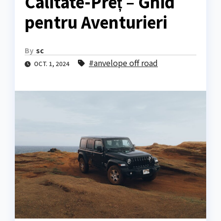
Calitate-Preț – Ghid
pentru Aventurieri
By
sc
#anvelope off road
OCT. 1, 2024