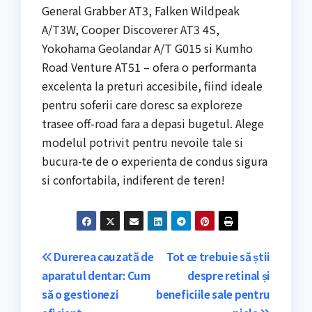
General Grabber AT3, Falken Wildpeak
A/T3W, Cooper Discoverer AT3 4S,
Yokohama Geolandar A/T G015 si Kumho
Road Venture AT51 – ofera o performanta
excelenta la preturi accesibile, fiind ideale
pentru soferii care doresc sa exploreze
trasee off-road fara a depasi bugetul. Alege
modelul potrivit pentru nevoile tale si
bucura-te de o experienta de condus sigura
si confortabila, indiferent de teren!
Navigare
Durerea cauzată de
Tot ce trebuie să știi
aparatul dentar: Cum
despre retinal și
în
să o gestionezi
beneficiile sale pentru