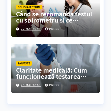
BOLI SI AFECTIUNI
Când se recomandă testul
cu spirometru și ce
rezultate oferă?
22 MAI 2026
PRESS
SANATATE
Claritate medicală: Cum
funcționează testarea
genetică și cine are
20 MAI 2026
PRESS
nevoie de ea?