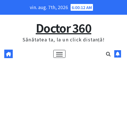
Skip
vin. aug. 7th, 2026
6:00:13 AM
to
content
Doctor 360
Sănătatea ta, la un click distanță!