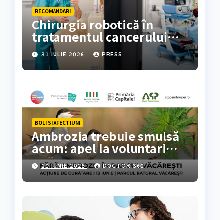
RECOMANDARI
Chirurgia robotică în
tratamentul cancerului
colorectal
31 IULIE 2026
PRESS
BOLI SI AFECTIUNI
Ambrozia trebuie smulsă
acum: apel la voluntari
pentru acțiune de curățare
10 IUNIE 2026
DOCTOR 360
în Parcul Natural
Văcărești