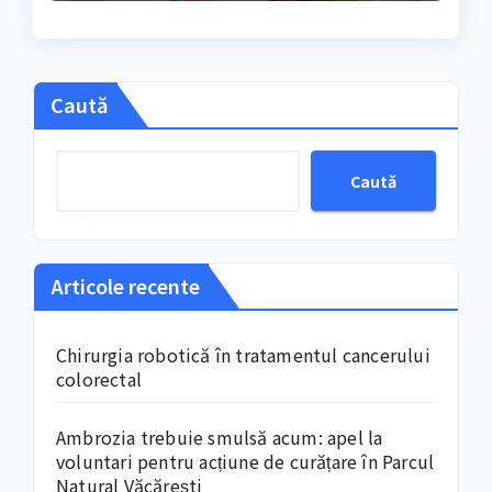
începutul lunii martie
marchează, an de an
Caută
Caută
Articole recente
Chirurgia robotică în tratamentul cancerului
colorectal
Ambrozia trebuie smulsă acum: apel la
voluntari pentru acțiune de curățare în Parcul
Natural Văcărești