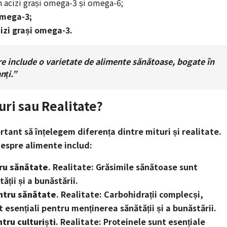
n acizi grași omega-3 și omega-6;
omega-3;
cizi grași omega-3.
re include o varietate de alimente sănătoase, bogate în
nți.”
uri sau Realitate?
rtant să înțelegem diferența dintre mituri și realitate.
espre alimente includ:
tru sănătate
. Realitate: Grăsimile sănătoase sunt
ții și a bunăstării.
entru sănătate
. Realitate: Carbohidrații complecși,
 esențiali pentru menținerea sănătății și a bunăstării.
tru culturiști
. Realitate: Proteinele sunt esențiale