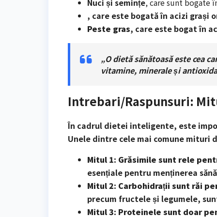
Nuci și semințe
, care sunt bogate î
, care este bogată în acizi grași 
Peste gras
, care este bogat în a
„O dietă sănătoasă este cea ca
vitamine, minerale și antioxida
Intrebari/Raspunsuri: Mit
În cadrul dietei inteligente, este impo
Unele dintre cele mai comune mituri d
Mitul 1: Grăsimile sunt rele pen
esențiale pentru menținerea sănătă
Mitul 2: Carbohidrații sunt răi p
precum fructele și legumele, sunt
Mitul 3: Proteinele sunt doar pen