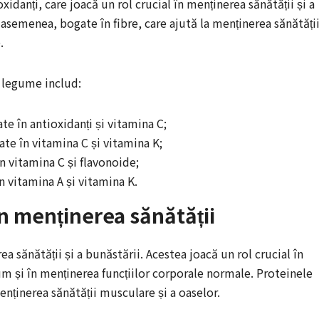
idanți, care joacă un rol crucial în menținerea sănătății și a
 asemenea, bogate în fibre, care ajută la menținerea sănătăți
.
i legume includ:
te în antioxidanți și vitamina C;
ate în vitamina C și vitamina K;
în vitamina C și flavonoide;
n vitamina A și vitamina K.
 în menținerea sănătății
a sănătății și a bunăstării. Acestea joacă un rol crucial în
um și în menținerea funcțiilor corporale normale. Proteinele
ținerea sănătății musculare și a oaselor.