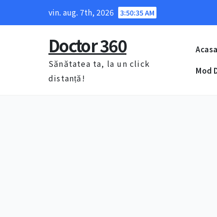
Skip
vin. aug. 7th, 2026
3:50:36 AM
to
content
Doctor 360
Acas
Sănătatea ta, la un click
Mod D
distanță!