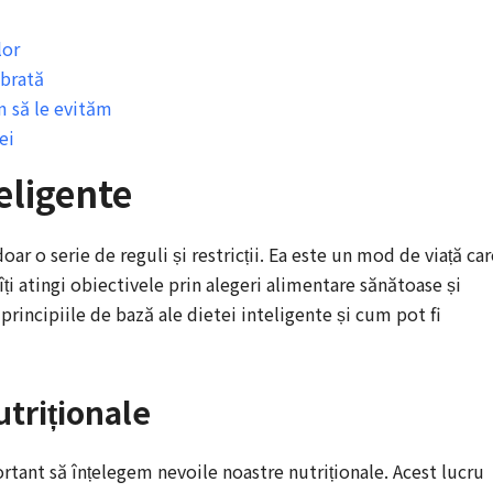
lor
ibrată
m să le evităm
ei
teligente
ar o serie de reguli și restricții. Ea este un mod de viață car
ă îți atingi obiectivele prin alegeri alimentare sănătoase și
principiile de bază ale dietei inteligente și cum pot fi
utriționale
rtant să înțelegem nevoile noastre nutriționale. Acest lucru