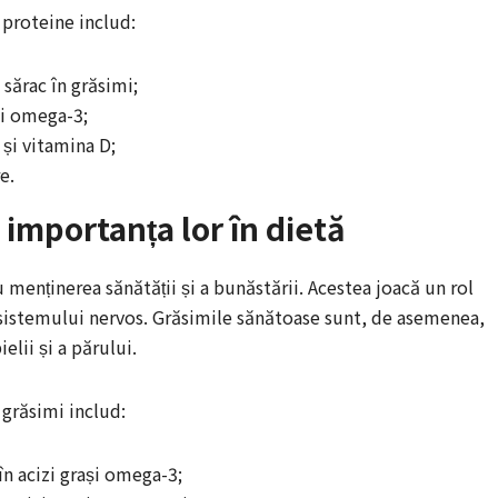
 proteine includ:
 sărac în grăsimi;
și omega-3;
 și vitamina D;
e.
 importanța lor în dietă
 menținerea sănătății și a bunăstării. Acestea joacă un rol
 a sistemului nervos. Grăsimile sănătoase sunt, de asemenea,
lii și a părului.
 grăsimi includ:
în acizi grași omega-3;