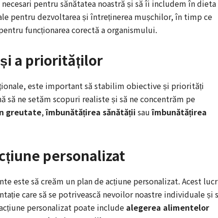
 necesari pentru sănătatea noastră și să îi includem în dieta
ale pentru dezvoltarea și întreținerea mușchilor, în timp ce
pentru funcționarea corectă a organismului.
și a priorităților
ionale, este important să stabilim obiective și priorități
nă să ne setăm scopuri realiste și să ne concentrăm pe
n greutate
,
îmbunătățirea sănătății
sau
îmbunătățirea
cțiune personalizat
ente este să creăm un plan de acțiune personalizat. Acest luc
tație care să se potrivească nevoilor noastre individuale și 
acțiune personalizat poate include
alegerea alimentelor