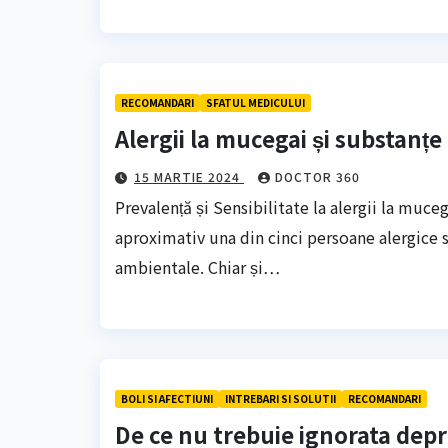
RECOMANDARI
SFATUL MEDICULUI
Alergii la mucegai și substanț
15 MARTIE 2024
DOCTOR 360
Prevalență și Sensibilitate la alergii la muce
aproximativ una din cinci persoane alergice s
ambientale. Chiar și…
BOLI SI AFECTIUNI
INTREBARI SI SOLUTII
RECOMANDARI
De ce nu trebuie ignorata depr