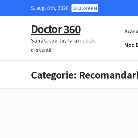
Skip
S. aug. 8th, 2026
10:25:49 PM
to
content
Doctor 360
Acas
Sănătatea ta, la un click
Mod D
distanță!
Categorie:
Recomandar