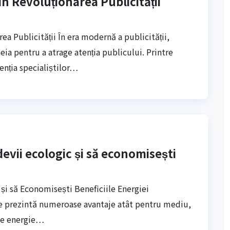
în Revoluționarea Publicității
ea Publicității În era modernă a publicității,
eia pentru a atrage atenția publicului. Printre
enția specialiștilor…
evii ecologic și să economisești
și să Economisești Beneficiile Energiei
le prezintă numeroase avantaje atât pentru mediu,
 de energie…