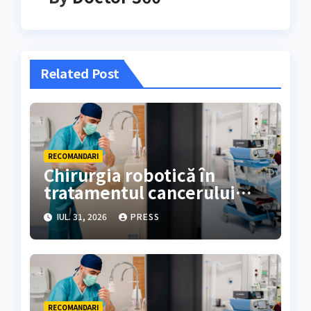
Related Post
RECOMANDARI
Chirurgia robotică în
tratamentul cancerului
colorectal
IUL. 31, 2026
PRESS
RECOMANDARI