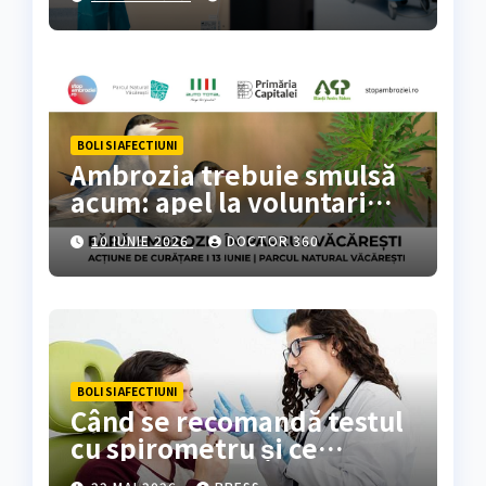
BOLI SI AFECTIUNI
Ambrozia trebuie smulsă
acum: apel la voluntari
pentru acțiune de curățare
10 IUNIE 2026
DOCTOR 360
în Parcul Natural
Văcărești
BOLI SI AFECTIUNI
Când se recomandă testul
cu spirometru și ce
rezultate oferă?