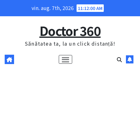
Skip
vin. aug. 7th, 2026
11:12:01 AM
to
content
Doctor 360
Sănătatea ta, la un click distanță!