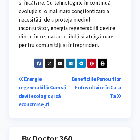
și încălzire. Cu tehnologiile în continuă
evoluție și o mai mare conștientizare a
necesității de a proteja mediul
înconjurător, energia regenerabilă devine
din ce în ce mai accesibilă și atrăgătoare
pentru comunități și întreprinderi.
Navigare
Energie
Beneficiile Panourilor
regenerabilă: Cum să
Fotovoltaice în Casa
în
devii ecologic și să
Ta
articole
economisești
By
Doctor 360