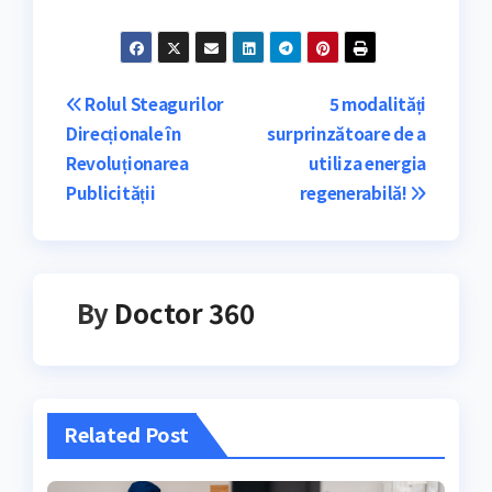
Navigare
Rolul Steagurilor
5 modalități
Direcționale în
surprinzătoare de a
în
Revoluționarea
utiliza energia
articole
Publicității
regenerabilă!
By
Doctor 360
Related Post