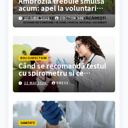
Ambrozia trebuie smulsă
acum: apel la voluntari
pentru acțiune de curățare
10 IUNIE 2026
DOCTOR 360
în Parcul Natural
Văcărești
BOLI SI AFECTIUNI
Când se recomandă testul
cu spirometru și ce
rezultate oferă?
22 MAI 2026
PRESS
SANATATE