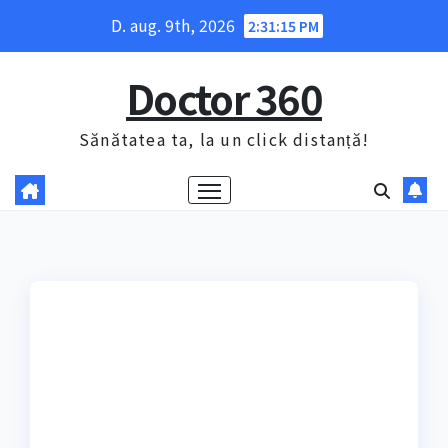
Skip
D. aug. 9th, 2026
2:31:16 PM
to
content
Doctor 360
Sănătatea ta, la un click distanță!