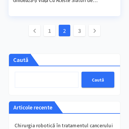
Ghidează-ți Viața Cu Aceste Sfaturi de…
Paginație
1
2
3
articole
Caută
Caută
Articole recente
Chirurgia robotică în tratamentul cancerului