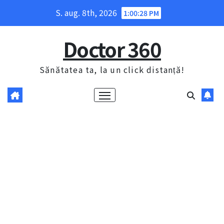
Skip
S. aug. 8th, 2026
1:00:29 PM
to
content
Doctor 360
Sănătatea ta, la un click distanță!