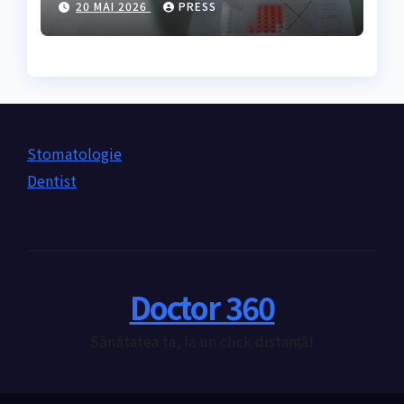
20 MAI 2026
PRESS
nevoie de ea?
Stomatologie
Dentist
Doctor 360
Sănătatea ta, la un click distanță!