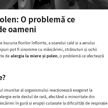
 polen: O problemă ce
 de oameni
 bucuria florilor înflorite, a soarelui cald și a aerului
mpuri pot fi sinonime cu mâncărimi, strănuturi și ochii
ate de
alergia la miere și polen
, o problemă ce afectează
e?
ul imunitar al organismului reacționează exagerat la
alergie este destul de rară, afectând o minoritate din
ărimi în gură și erupții cutanate la dificultăți de respirație