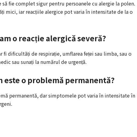
e să fie complet sigur pentru persoanele cu alergie la polen.
i mici, iar reacțiile alergice pot varia în intensitate de la o
ă am o reacție alergică severă?
 fi dificultăți de respirație, umflarea feței sau limba, sau o
edic sau sunați la numărul de urgență.
len este o problemă permanentă?
lemă permanentă, dar simptomele pot varia în intensitate în
rgeni.