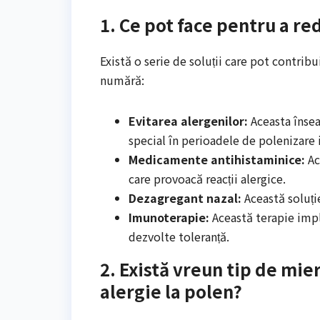
1. Ce pot face pentru a r
Există o serie de soluții care pot contrib
numără:
Evitarea alergenilor:
Aceasta însea
special în perioadele de polenizare 
Medicamente antihistaminice:
Ac
care provoacă reacții alergice.
Dezagregant nazal:
Această soluți
Imunoterapie:
Această terapie impl
dezvolte toleranță.
2. Există vreun tip de mie
alergie la polen?