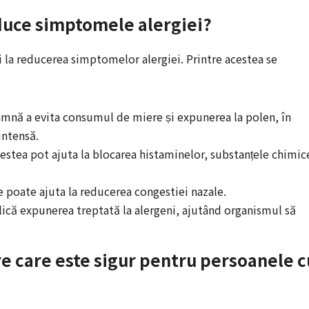
educe simptomele alergiei?
ui la reducerea simptomelor alergiei. Printre acestea se
mnă a evita consumul de miere și expunerea la polen, în
intensă.
estea pot ajuta la blocarea histaminelor, substanțele chimic
e poate ajuta la reducerea congestiei nazale.
ică expunerea treptată la alergeni, ajutând organismul să
re care este sigur pentru persoanele c