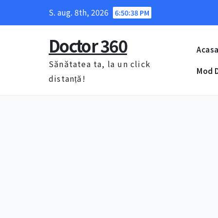
Skip
S. aug. 8th, 2026
6:50:39 PM
to
content
Doctor 360
Acas
Sănătatea ta, la un click
Mod D
distanță!