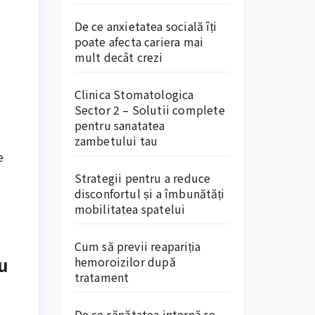
De ce anxietatea socială îți
poate afecta cariera mai
mult decât crezi
Clinica Stomatologica
Sector 2 – Solutii complete
pentru sanatatea
zambetului tau
e
Strategii pentru a reduce
disconfortul și a îmbunătăți
mobilitatea spatelui
Cum să previi reapariția
u
hemoroizilor după
tratament
De ce sănătatea internă se