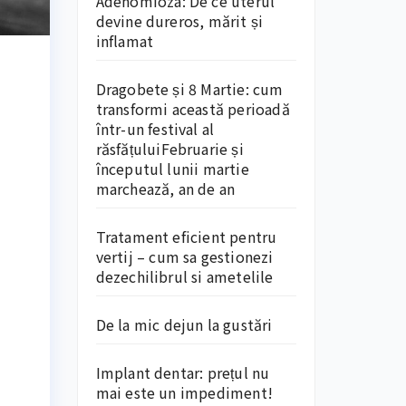
Adenomioza: De ce uterul
devine dureros, mărit și
inflamat
Dragobete și 8 Martie: cum
transformi această perioadă
într-un festival al
răsfățuluiFebruarie și
începutul lunii martie
marchează, an de an
Tratament eficient pentru
vertij – cum sa gestionezi
dezechilibrul si ametelile
De la mic dejun la gustări
Implant dentar: prețul nu
mai este un impediment!