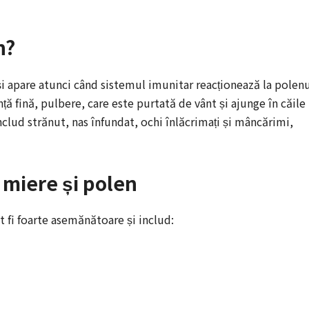
n?
și apare atunci când sistemul imunitar reacționează la polen
ță fină, pulbere, care este purtată de vânt și ajunge în căile
clud strănut, nas înfundat, ochi înlăcrimați și mâncărimi,
 miere și polen
 fi foarte asemănătoare și includ: