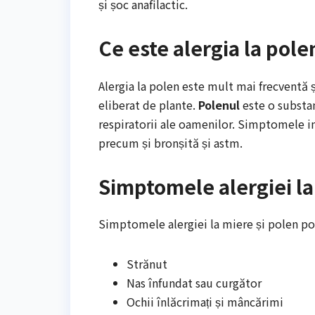
și șoc anafilactic.
Ce este alergia la pole
Alergia la polen este mult mai frecventă 
eliberat de plante.
Polenul
este o substan
respiratorii ale oamenilor. Simptomele in
precum și bronșită și astm.
Simptomele alergiei la
Simptomele alergiei la miere și polen pot
Strănut
Nas înfundat sau curgător
Ochii înlăcrimați și mâncărimi