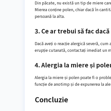
Din păcate, nu există un tip de miere car
Mierea conține polen, chiar dacă în cantităț
persoană la alta.
3. Ce ar trebui să fac dac
Dacă aveți o reacție alergică severă, cum ar
erupție cutanată, contactați imediat un m
4. Alergia la miere și po
Alergia la miere și polen poate fi o prob
funcție de anotimp și de expunerea la ale
Concluzie