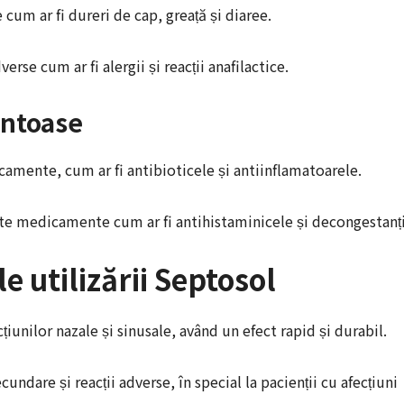
um ar fi dureri de cap, greață și diaree.
rse cum ar fi alergii și reacții anafilactice.
entoase
amente, cum ar fi antibioticele și antiinflamatoarele.
lte medicamente cum ar fi antihistaminicele și decongestanți
le utilizării Septosol
iunilor nazale și sinusale, având un efect rapid și durabil.
ndare și reacții adverse, în special la pacienții cu afecțiuni