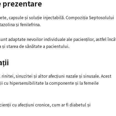
e prezentare
ete, capsule și soluție injectabilă. Compoziția Septosolului
zolina și fenilefrina.
nt adaptate nevoilor individuale ale pacienților, astfel încâ
a și starea de sănătate a pacientului.
ții
nitei, sinuzitei și altor afecțiuni nazale și sinusale. Acest
i cu hipersensibilitate la componente și la femeile
ienții cu afecțiuni cronice, cum ar fi diabetul și