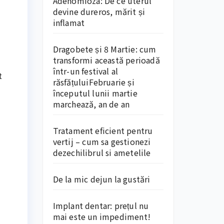
Adenomioza: De ce uterul
devine dureros, mărit și
inflamat
Dragobete și 8 Martie: cum
transformi această perioadă
într-un festival al
t
răsfățuluiFebruarie și
începutul lunii martie
marchează, an de an
Tratament eficient pentru
vertij – cum sa gestionezi
dezechilibrul si ametelile
De la mic dejun la gustări
Implant dentar: prețul nu
mai este un impediment!