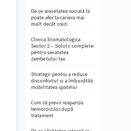
De ce anxietatea socială îți
poate afecta cariera mai
mult decât crezi
Clinica Stomatologica
Sector 2 – Solutii complete
pentru sanatatea
zambetului tau
Strategii pentru a reduce
disconfortul și a îmbunătăți
mobilitatea spatelui
Cum să previi reapariția
hemoroizilor după
tratament
De ce sănătatea internă se