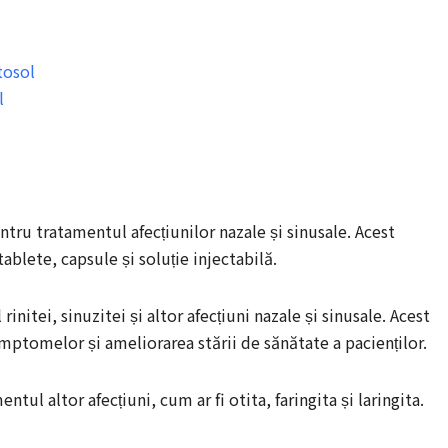
ptosol
l
ru tratamentul afecțiunilor nazale și sinusale. Acest
blete, capsule și soluție injectabilă.
nitei, sinuzitei și altor afecțiuni nazale și sinusale. Acest
ptomelor și ameliorarea stării de sănătate a pacienților.
ntul altor afecțiuni, cum ar fi otita, faringita și laringita.