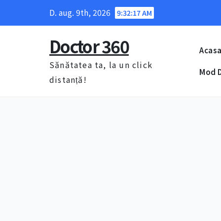
Skip
D. aug. 9th, 2026
9:32:18 AM
to
content
Doctor 360
Acas
Sănătatea ta, la un click
Mod D
distanță!