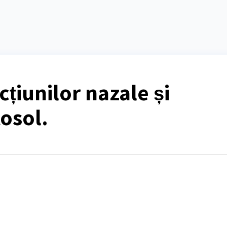
țiunilor nazale și
osol.