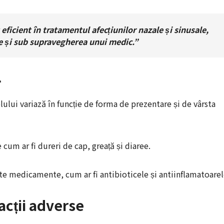
icient în tratamentul afecțiunilor nazale și sinusale,
ie și sub supravegherea unui medic.”
l
lui variază în funcție de forma de prezentare și de vârsta
um ar fi dureri de cap, greață și diaree.
lte medicamente, cum ar fi antibioticele și antiinflamatoarel
acții adverse