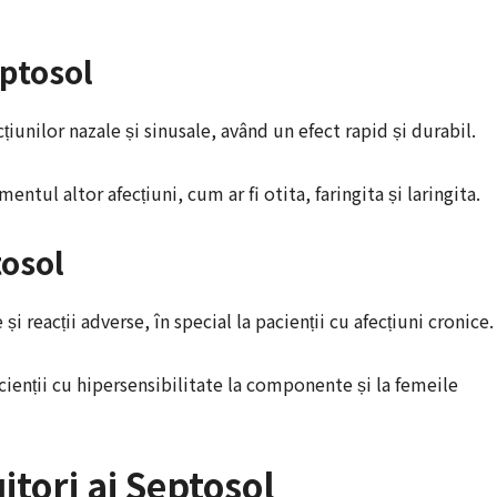
eptosol
iunilor nazale și sinusale, având un efect rapid și durabil.
mentul altor afecțiuni, cum ar fi otita, faringita și laringita.
tosol
 reacții adverse, în special la pacienții cu afecțiuni cronice.
cienții cu hipersensibilitate la componente și la femeile
itori ai Septosol