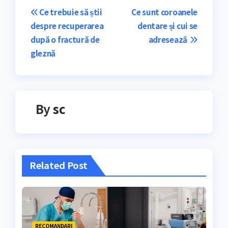
Navigare
Ce trebuie să știi
Ce sunt coroanele
despre recuperarea
dentare și cui se
în
după o fractură de
adresează
articole
gleznă
By
sc
Related Post
RECOMANDARI