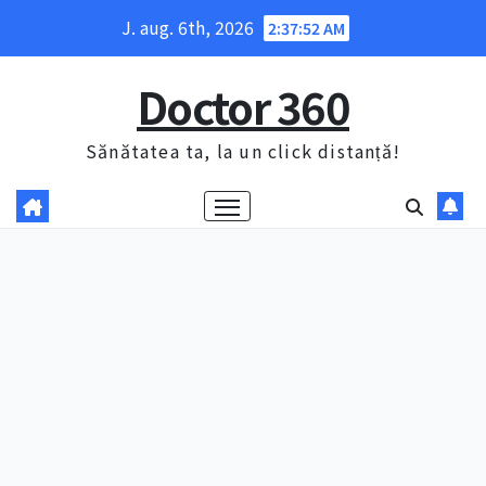
Skip
J. aug. 6th, 2026
2:37:53 AM
to
content
Doctor 360
Sănătatea ta, la un click distanță!