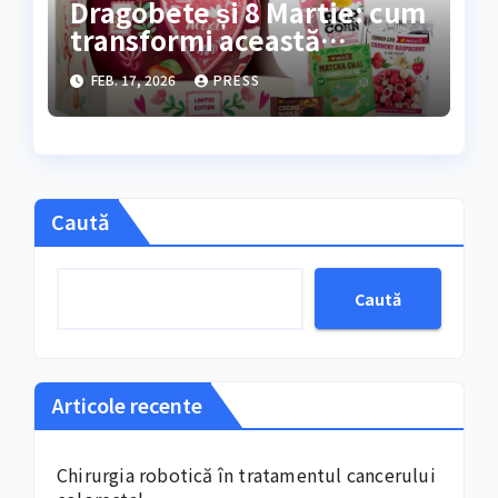
Dragobete și 8 Martie: cum
transformi această
perioadă într-un festival al
FEB. 17, 2026
PRESS
răsfățuluiFebruarie și
începutul lunii martie
marchează, an de an
Caută
Caută
Articole recente
Chirurgia robotică în tratamentul cancerului