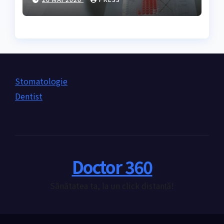
nevoie de ea?
Stomatologie
Dentist
Doctor 360
Sănătatea ta, la un click distanță!