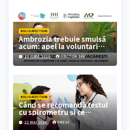
BOLI SI AFECTIUNI
Ambrozia trebuie smulsă
acum: apel la voluntari
pentru acțiune de curățare
10 IUNIE 2026
DOCTOR 360
în Parcul Natural
Văcărești
BOLI SI AFECTIUNI
Când se recomandă testul
cu spirometru și ce
rezultate oferă?
22 MAI 2026
PRESS