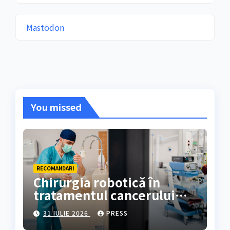
Mastodon
You missed
RECOMANDARI
Chirurgia robotică în
tratamentul cancerului
colorectal
31 IULIE 2026
PRESS