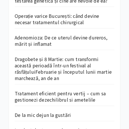
testarea genetică și cine are nevoie de ea?
Operație varice București: când devine
necesar tratamentul chirurgical
Adenomioza: De ce uterul devine dureros,
mărit și inflamat
Dragobete și 8 Martie: cum transformi
această perioadă într-un festival al
răsfățuluiFebruarie și începutul lunii martie
marchează, an de an
Tratament eficient pentru vertij – cum sa
gestionezi dezechilibrul si ametelile
De la mic dejun la gustări