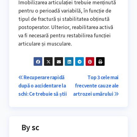
Imobilizarea articulației trebuie menținută
pentru o perioadă variabilă, în funcție de
tipul de fractură și stabilitatea obținută
postoperator. Ulterior, reabilitarea activă
va fi necesară pentru restabilirea funcției
articulare și musculare.
Navigare
Recuperare rapidă
Top 3 cele mai
după o accidentare la
frecvente cauze ale
în
schi: Ce trebuie să știi
artrozei umărului
articole
By
sc