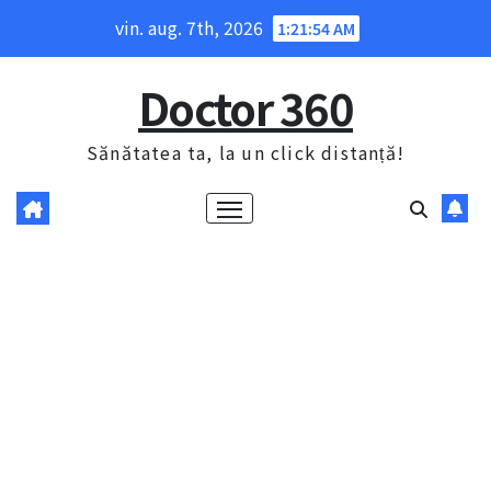
Skip
vin. aug. 7th, 2026
1:21:55 AM
to
content
Doctor 360
Sănătatea ta, la un click distanță!