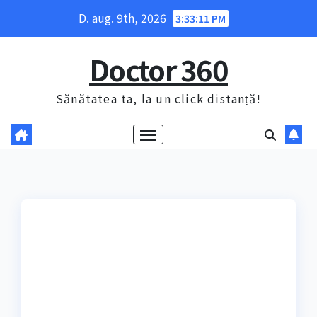
Skip
D. aug. 9th, 2026
3:33:12 PM
to
content
Doctor 360
Sănătatea ta, la un click distanță!