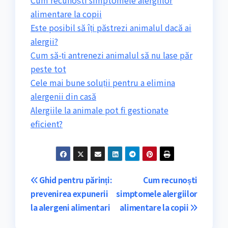
alimentare la copii
Este posibil să îți păstrezi animalul dacă ai
alergii?
Cum să-ți antrenezi animalul să nu lase păr
peste tot
Cele mai bune soluții pentru a elimina
alergenii din casă
Alergiile la animale pot fi gestionate
eficient?
Navigare
Ghid pentru părinți:
Cum recunoști
prevenirea expunerii
simptomele alergiilor
în
la alergeni alimentari
alimentare la copii
articole