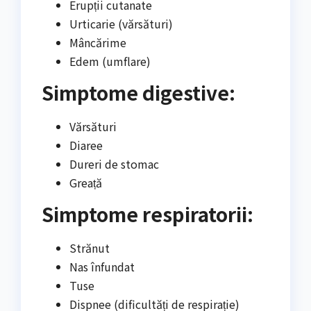
Erupții cutanate
Urticarie (vărsături)
Mâncărime
Edem (umflare)
Simptome digestive:
Vărsături
Diaree
Dureri de stomac
Greață
Simptome respiratorii:
Strănut
Nas înfundat
Tuse
Dispnee (dificultăți de respirație)