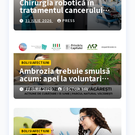
Chirurgia robotică în
tratamentul cancerului
colorectal
31 IULIE 2026
PRESS
BOLI SI AFECTIUNI
Ambrozia trebuie smulsă
acum: apel la voluntari
pentru acțiune de curățare
10 IUNIE 2026
DOCTOR 360
în Parcul Natural
Văcărești
BOLI SI AFECTIUNI