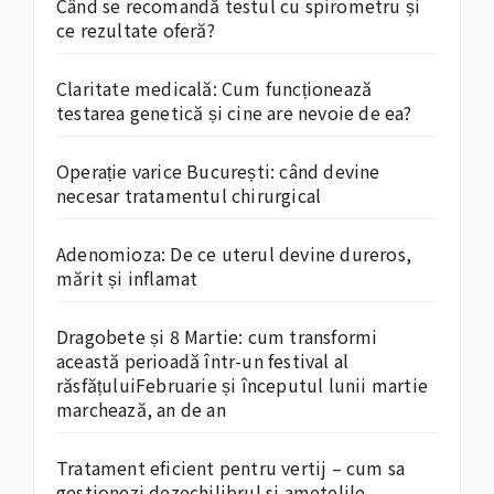
Când se recomandă testul cu spirometru și
ce rezultate oferă?
Claritate medicală: Cum funcționează
testarea genetică și cine are nevoie de ea?
Operație varice București: când devine
necesar tratamentul chirurgical
Adenomioza: De ce uterul devine dureros,
mărit și inflamat
Dragobete și 8 Martie: cum transformi
această perioadă într-un festival al
răsfățuluiFebruarie și începutul lunii martie
marchează, an de an
Tratament eficient pentru vertij – cum sa
gestionezi dezechilibrul si ametelile