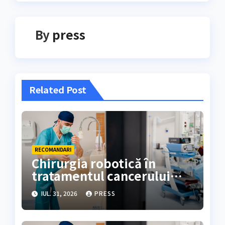
By
press
Related Post
RECOMANDARI
Chirurgia robotică în
tratamentul cancerului
colorectal
IUL. 31, 2026
PRESS