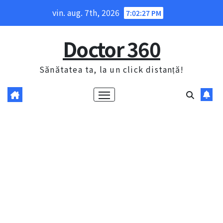
Skip
vin. aug. 7th, 2026
7:02:28 PM
to
content
Doctor 360
Sănătatea ta, la un click distanță!