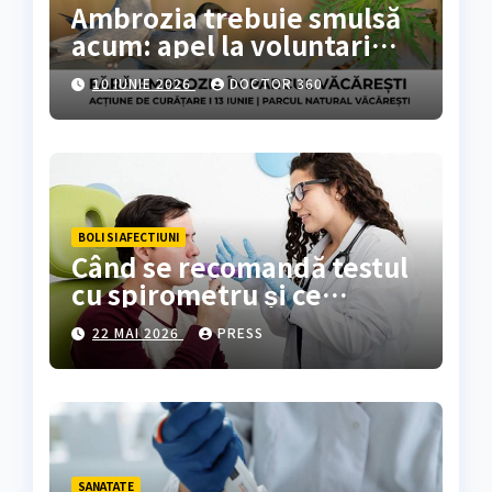
Ambrozia trebuie smulsă
acum: apel la voluntari
pentru acțiune de curățare
10 IUNIE 2026
DOCTOR 360
în Parcul Natural
Văcărești
BOLI SI AFECTIUNI
Când se recomandă testul
cu spirometru și ce
rezultate oferă?
22 MAI 2026
PRESS
SANATATE