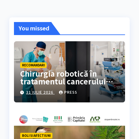
You missed
RECOMANDARI
Chirurgia robotică în
tratamentul cancerului
colorectal
31 IULIE 2026
PRESS
BOLI SI AFECTIUNI