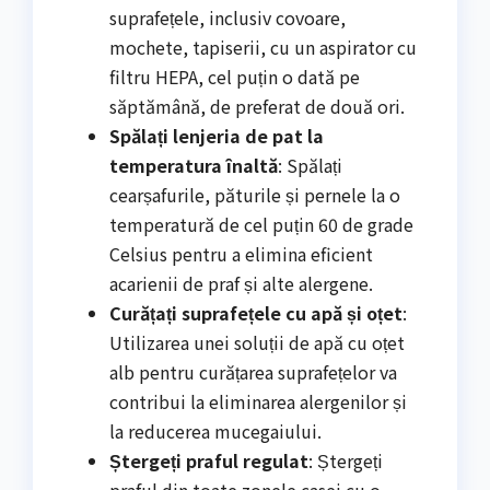
suprafețele, inclusiv covoare,
mochete, tapiserii, cu un aspirator cu
filtru HEPA, cel puțin o dată pe
săptămână, de preferat de două ori.
Spălați lenjeria de pat la
temperatura înaltă
: Spălați
cearșafurile, păturile și pernele la o
temperatură de cel puțin 60 de grade
Celsius pentru a elimina eficient
acarienii de praf și alte alergene.
Curățați suprafețele cu apă și oțet
:
Utilizarea unei soluții de apă cu oțet
alb pentru curățarea suprafețelor va
contribui la eliminarea alergenilor și
la reducerea mucegaiului.
Ștergeți praful regulat
: Ștergeți