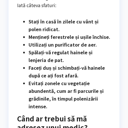
Iată câteva sfaturi:
Stați în casă în zilele cu vânt și
polen ridicat.
Mențineți ferestrele și ușile închise.
Utilizați un purificator de aer.
Spălați-vă regulat hainele și
lenjeria de pat.
Faceți duș și schimbați-vă hainele
după ce ați fost afară.
Evitați zonele cu vegetație
abundentă, cum ar fi parcurile și
grădinile, în timpul polenizării
intense.
Când ar trebui să mă
adresez unui medic?