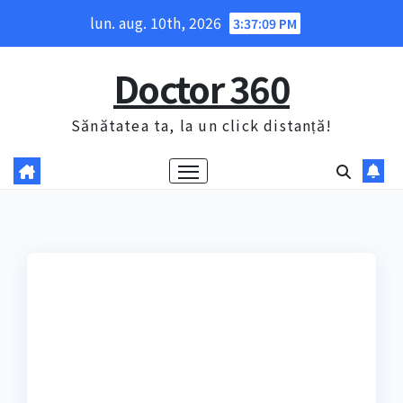
Skip
lun. aug. 10th, 2026
3:37:10 PM
to
content
Doctor 360
Sănătatea ta, la un click distanță!