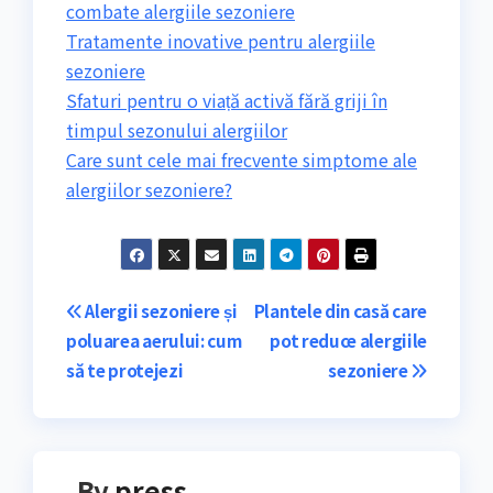
combate alergiile sezoniere
Tratamente inovative pentru alergiile
sezoniere
Sfaturi pentru o viață activă fără griji în
timpul sezonului alergiilor
Care sunt cele mai frecvente simptome ale
alergiilor sezoniere?
Navigare
Alergii sezoniere și
Plantele din casă care
poluarea aerului: cum
pot reduce alergiile
în
să te protejezi
sezoniere
articole
By
press