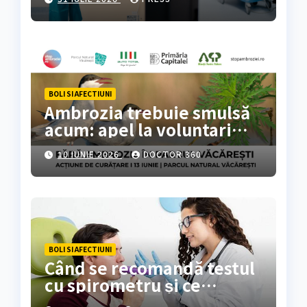
BOLI SI AFECTIUNI
Ambrozia trebuie smulsă
acum: apel la voluntari
pentru acțiune de curățare
10 IUNIE 2026
DOCTOR 360
în Parcul Natural
Văcărești
BOLI SI AFECTIUNI
Când se recomandă testul
cu spirometru și ce
rezultate oferă?