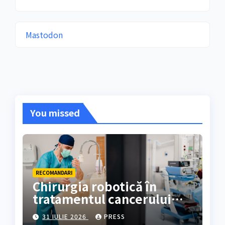
Mastodon
You missed
RECOMANDARI
Chirurgia robotică în
tratamentul cancerului
colorectal
31 IULIE 2026
PRESS