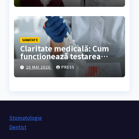
SANATATE
Claritate medicală: Cum
funcționează testarea
genetică și cine are
20 MAI 2026
PRESS
nevoie de ea?
Stomatologie
Dentist