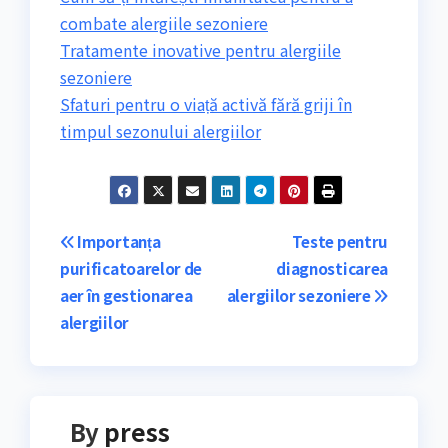
combate alergiile sezoniere
Tratamente inovative pentru alergiile
sezoniere
Sfaturi pentru o viață activă fără griji în
timpul sezonului alergiilor
Navigare
Importanța
Teste pentru
purificatoarelor de
diagnosticarea
în
aer în gestionarea
alergiilor sezoniere
articole
alergiilor
By
press