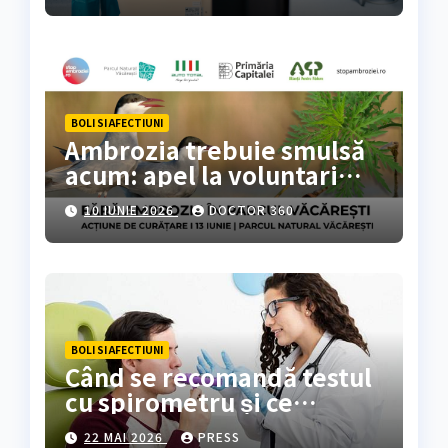
BOLI SI AFECTIUNI
Ambrozia trebuie smulsă
acum: apel la voluntari
pentru acțiune de curățare
10 IUNIE 2026
DOCTOR 360
în Parcul Natural
Văcărești
BOLI SI AFECTIUNI
Când se recomandă testul
cu spirometru și ce
rezultate oferă?
22 MAI 2026
PRESS