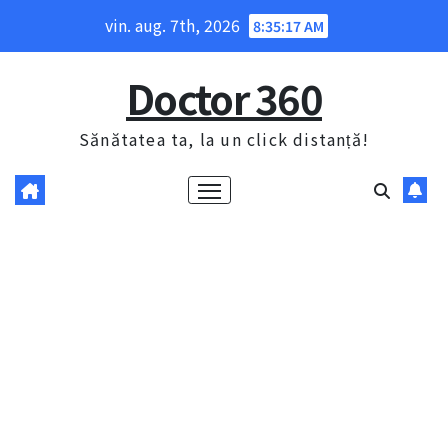
Skip
vin. aug. 7th, 2026
8:35:18 AM
to
content
Doctor 360
Sănătatea ta, la un click distanță!