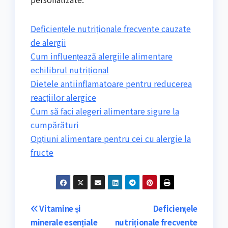
Deficiențele nutriționale frecvente cauzate
de alergii
Cum influențează alergiile alimentare
echilibrul nutrițional
Dietele antiinflamatoare pentru reducerea
reacțiilor alergice
Cum să faci alegeri alimentare sigure la
cumpărături
Opțiuni alimentare pentru cei cu alergie la
fructe
Navigare
Vitamine și
Deficiențele
minerale esențiale
nutriționale frecvente