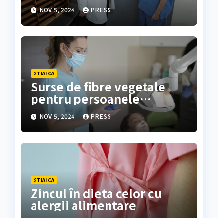
NOV. 5, 2024
PRESS
STIAI CA
Surse de fibre vegetale
pentru persoanele
alergice
NOV. 5, 2024
PRESS
STIAI CA
Zincul în dieta celor cu
alergii alimentare