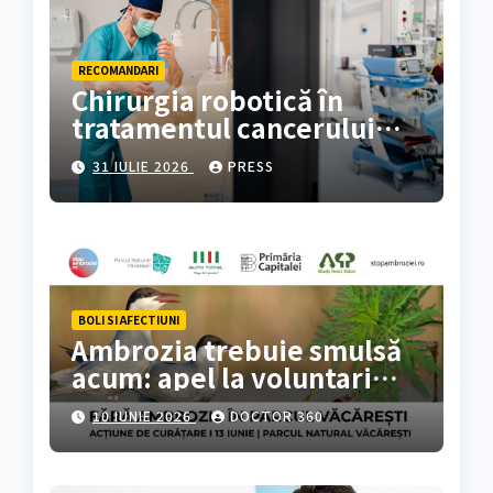
RECOMANDARI
Chirurgia robotică în
tratamentul cancerului
colorectal
31 IULIE 2026
PRESS
BOLI SI AFECTIUNI
Ambrozia trebuie smulsă
acum: apel la voluntari
pentru acțiune de curățare
10 IUNIE 2026
DOCTOR 360
în Parcul Natural
Văcărești