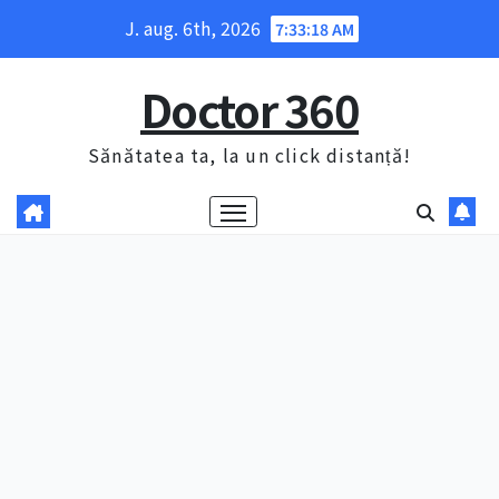
Skip
J. aug. 6th, 2026
7:33:19 AM
to
content
Doctor 360
Sănătatea ta, la un click distanță!