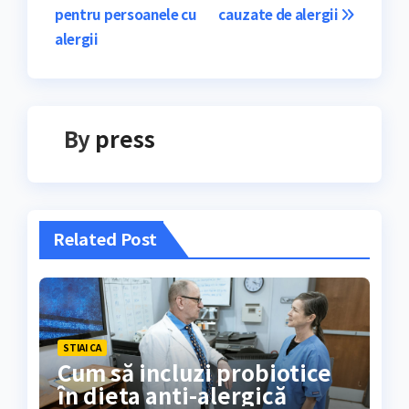
în
pentru persoanele cu
cauzate de alergii
articole
alergii
By
press
Related Post
STIAI CA
Cum să incluzi probiotice
în dieta anti-alergică