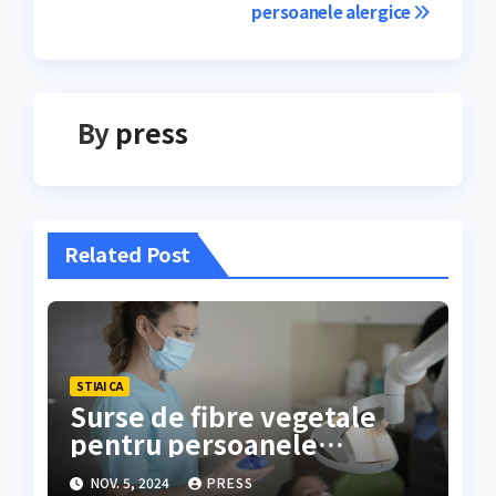
în
persoanele alergice
articole
By
press
Related Post
STIAI CA
Surse de fibre vegetale
pentru persoanele
alergice
NOV. 5, 2024
PRESS