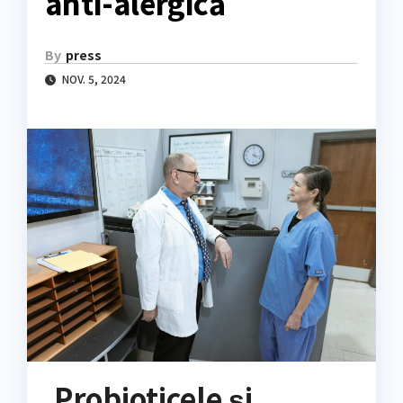
anti-alergică
By
press
NOV. 5, 2024
Probioticele și