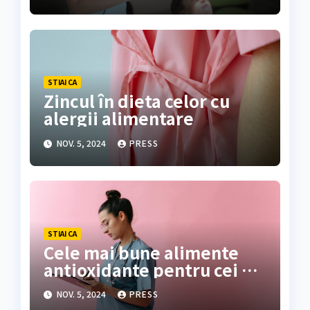
STIAI CA
Zincul în dieta celor cu
alergii alimentare
NOV. 5, 2024
PRESS
STIAI CA
Cele mai bune alimente
antioxidante pentru cei cu
alergii
NOV. 5, 2024
PRESS