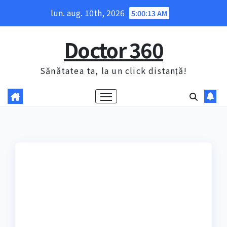
Skip
lun. aug. 10th, 2026
5:00:14 AM
to
content
Doctor 360
Sănătatea ta, la un click distanță!