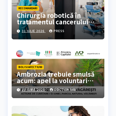
RECOMANDARI
Chirurgia robotică în
tratamentul cancerului
colorectal
31 IULIE 2026
PRESS
BOLI SI AFECTIUNI
Ambrozia trebuie smulsă
acum: apel la voluntari
pentru acțiune de curățare
10 IUNIE 2026
DOCTOR 360
în Parcul Natural
Văcărești