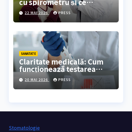
cu spirometru și ce
rezultate oferă?
22 MAI 2026
PRESS
SANATATE
Claritate medicală: Cum
funcționează testarea
genetică și cine are
20 MAI 2026
PRESS
nevoie de ea?
Stomatologie