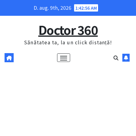
Skip
D. aug. 9th, 2026
1:42:57 AM
to
content
Doctor 360
Sănătatea ta, la un click distanță!