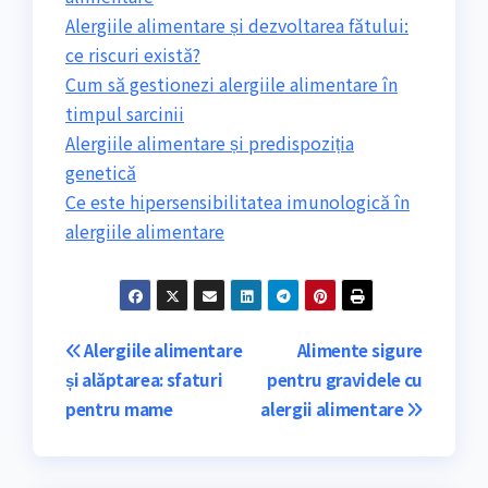
Alergiile alimentare și dezvoltarea fătului:
ce riscuri există?
Cum să gestionezi alergiile alimentare în
timpul sarcinii
Alergiile alimentare și predispoziția
genetică
Ce este hipersensibilitatea imunologică în
alergiile alimentare
Navigare
Alergiile alimentare
Alimente sigure
și alăptarea: sfaturi
pentru gravidele cu
în
pentru mame
alergii alimentare
articole