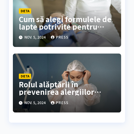
DIETA
Cum să alegi formulele de
lapte potrivite pentru
sugarii cu alergii
NOV. 5, 2024
PRESS
DIETA
Rolul alăptării în
prevenirea alergiilor
alimentare
NOV. 5, 2024
PRESS