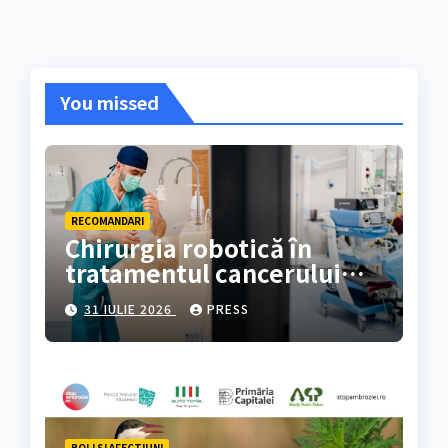
You missed
RECOMANDARI
Chirurgia robotică în
tratamentul cancerului
colorectal
31 IULIE 2026
PRESS
BOLI SI AFECTIUNI