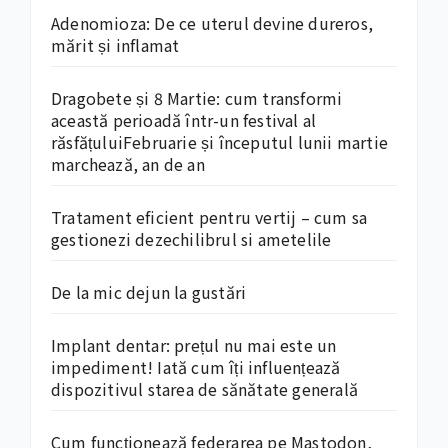
Adenomioza: De ce uterul devine dureros,
mărit și inflamat
Dragobete și 8 Martie: cum transformi
această perioadă într-un festival al
răsfățuluiFebruarie și începutul lunii martie
marchează, an de an
Tratament eficient pentru vertij – cum sa
gestionezi dezechilibrul si ametelile
De la mic dejun la gustări
Implant dentar: prețul nu mai este un
impediment! Iată cum îți influențează
dispozitivul starea de sănătate generală
Cum funcționează federarea pe Mastodon,