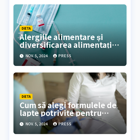
DIETA
Alergiile alimentare și
diversificarea alimentației
la sugari
NOV. 5, 2024
PRESS
DIETA
Cum să alegi formulele de
lapte potrivite pentru
sugarii cu alergii
NOV. 5, 2024
PRESS