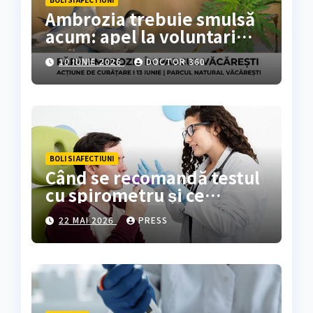
Ambrozia trebuie smulsă
acum: apel la voluntari
pentru acțiune de curățare
10 IUNIE 2026
DOCTOR 360
în Parcul Natural
Văcărești
BOLI SI AFECTIUNI
Când se recomandă testul
cu spirometru și ce
rezultate oferă?
22 MAI 2026
PRESS