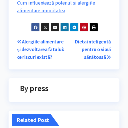
Cum influențează polenul și alergiile
alimentare imunitatea
Navigare
Alergiile alimentare
Dieta inteligentă
și dezvoltarea fătului:
pentru o viață
în
ce riscuri există?
sănătoasă
articole
By
press
Related Post