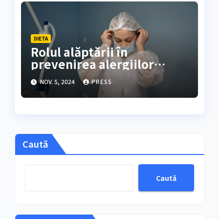
DIETA
Rolul alăptării în
prevenirea alergiilor
alimentare
NOV. 5, 2024
PRESS
Caută
Caută