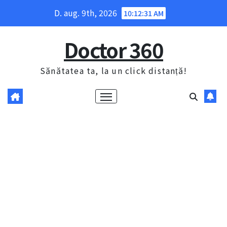
Skip
D. aug. 9th, 2026
10:12:32 AM
to
content
Doctor 360
Sănătatea ta, la un click distanță!