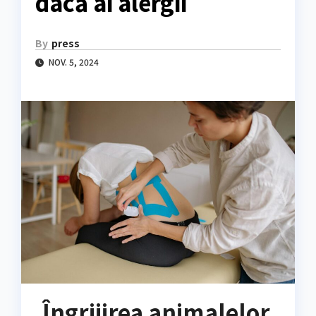
dacă ai alergii
By
press
NOV. 5, 2024
Îngrijirea animalelor