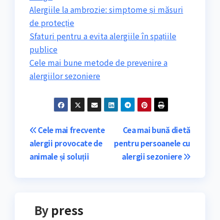
Alergiile la ambrozie: simptome și măsuri
de protecție
Sfaturi pentru a evita alergiile în spațiile
publice
Cele mai bune metode de prevenire a
alergiilor sezoniere
Navigare
Cele mai frecvente
Cea mai bună dietă
alergii provocate de
pentru persoanele cu
în
animale și soluții
alergii sezoniere
articole
By
press