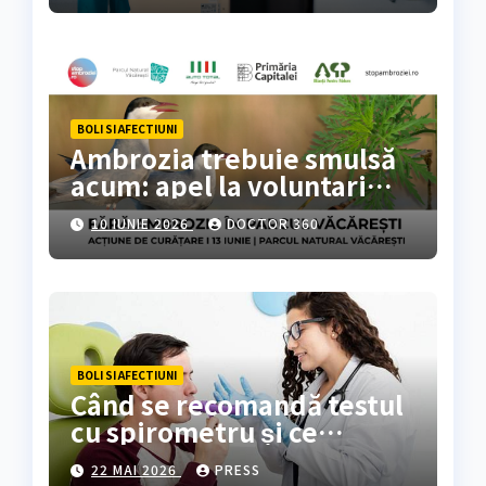
BOLI SI AFECTIUNI
Ambrozia trebuie smulsă
acum: apel la voluntari
pentru acțiune de curățare
10 IUNIE 2026
DOCTOR 360
în Parcul Natural
Văcărești
BOLI SI AFECTIUNI
Când se recomandă testul
cu spirometru și ce
rezultate oferă?
22 MAI 2026
PRESS