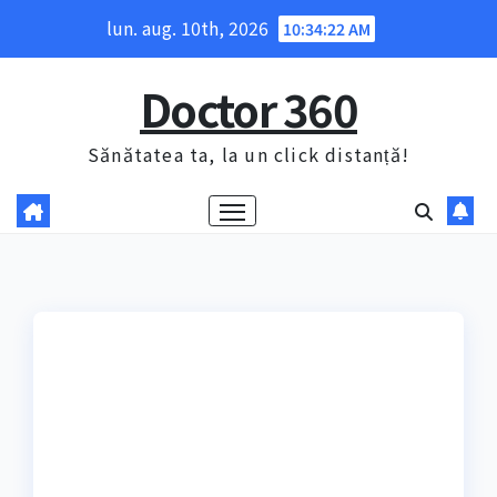
Skip
lun. aug. 10th, 2026
10:34:23 AM
to
content
Doctor 360
Sănătatea ta, la un click distanță!