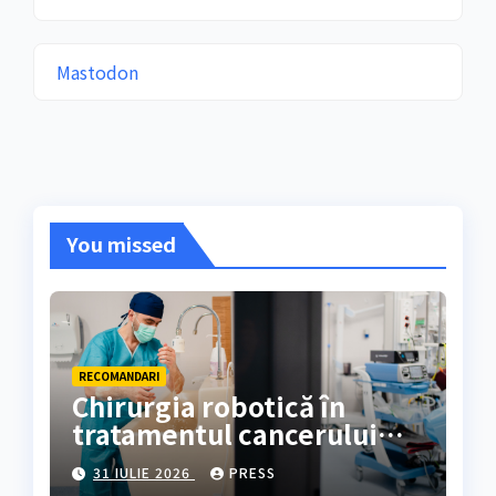
Mastodon
You missed
RECOMANDARI
Chirurgia robotică în
tratamentul cancerului
colorectal
31 IULIE 2026
PRESS