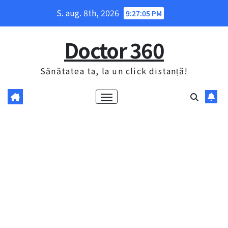
Skip
S. aug. 8th, 2026
9:27:06 PM
to
content
Doctor 360
Sănătatea ta, la un click distanță!