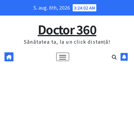
Skip
S. aug. 8th, 2026
3:24:03 AM
to
content
Doctor 360
Sănătatea ta, la un click distanță!