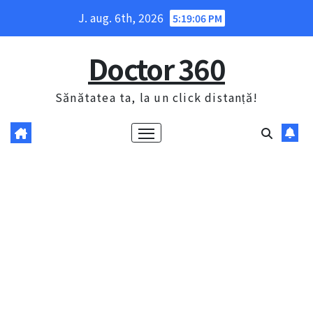
Skip
J. aug. 6th, 2026
5:19:07 PM
to
content
Doctor 360
Sănătatea ta, la un click distanță!