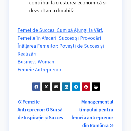
contribui la creșterea economică și
dezvoltarea durabilă.
Femei de Succes: Cum să Ajungi la Vârf.
Femeile în Afaceri: Succes și Provocări
Înălțarea Femeilor: Povești de Succes și
Realizări
Business Woman
Femeie Antreprenor
Navigare
Femeile
Managementul
Antreprenor: O Sursă
timpului pentru
în
de Inspirație și Succes
femeia antreprenor
articole
din România