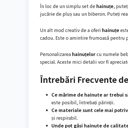
În loc de un simplu set de
hainuțe
, pute
jucărie de pluș sau un biberon. Puteți re
Un alt mod creativ de a oferi
hainuțe
est
cadou. Este o amintire frumoasă pentru pă
Personalizarea
hainuțelor
cu numele bebe
special. Aceste mici detalii vor fi apreciat
Întrebări Frecvente d
Ce mărime de hainute ar trebui s
este posibil, întrebați părinții.
Ce materiale sunt cele mai potriv
și respirabil.
Unde pot găsi hainute de calitat