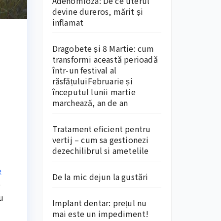
Adenomioza: De ce uterul
devine dureros, mărit și
inflamat
Dragobete și 8 Martie: cum
transformi această perioadă
într-un festival al
răsfățuluiFebruarie și
începutul lunii martie
marchează, an de an
Tratament eficient pentru
vertij – cum sa gestionezi
dezechilibrul si ametelile
e
De la mic dejun la gustări
o
u
Implant dentar: prețul nu
mai este un impediment!