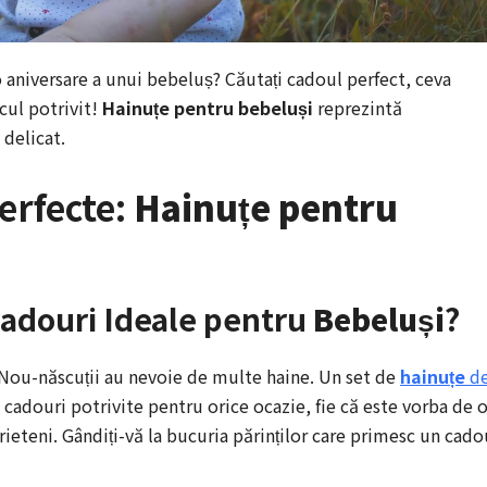
 o aniversare a unui bebeluș? Căutați cadoul perfect, ceva
cul potrivit!
Hainuțe pentru bebeluși
reprezintă
 delicat.
erfecte:
Hainuțe pentru
adouri Ideale pentru
Bebeluși
?
. Nou-născuții au nevoie de multe haine. Un set de
hainuțe
d
cadouri potrivite pentru orice ocazie, fie că este vorba de 
rieteni. Gândiți-vă la bucuria părinților care primesc un cado