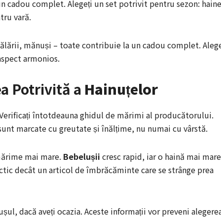
 un cadou complet. Alegeți un set potrivit pentru sezon: hain
tru vară.
pălării, mănuși – toate contribuie la un cadou complet. Alege
aspect armonios.
a Potrivită a
Hainuțelor
 Verificați întotdeauna ghidul de mărimi al producătorului.
unt marcate cu greutate și înălțime, nu numai cu vârstă.
 mărime mai mare.
Bebelușii
cresc rapid, iar o haină mai mare
actic decât un articol de îmbrăcăminte care se strânge prea
șul, dacă aveți ocazia. Aceste informații vor preveni alegere