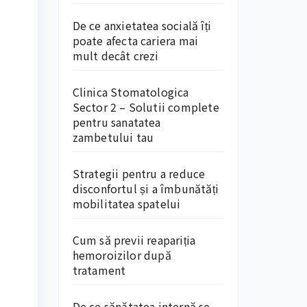
De ce anxietatea socială îți
poate afecta cariera mai
mult decât crezi
Clinica Stomatologica
Sector 2 – Solutii complete
pentru sanatatea
zambetului tau
Strategii pentru a reduce
disconfortul și a îmbunătăți
mobilitatea spatelui
Cum să previi reapariția
hemoroizilor după
tratament
De ce sănătatea internă se