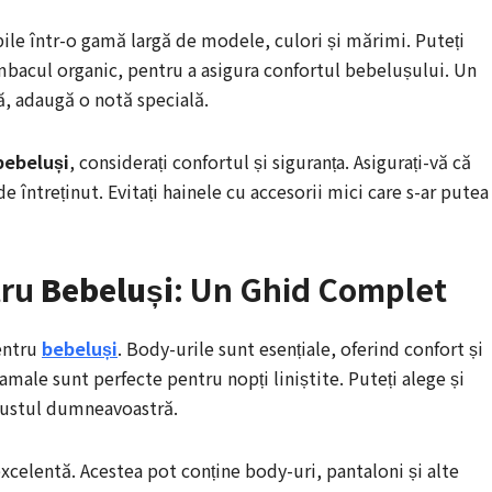
ile într-o gamă largă de modele, culori și mărimi. Puteți
mbacul organic, pentru a asigura confortul bebelușului. Un
ă, adaugă o notă specială.
bebeluși
, considerați confortul și siguranța. Asigurați-vă că
e întreținut. Evitați hainele cu accesorii mici care s-ar putea
tru
Bebeluși
: Un Ghid Complet
entru
bebeluși
. Body-urile sunt esențiale, oferind confort și
male sunt perfecte pentru nopți liniștite. Puteți alege și
 gustul dumneavoastră.
excelentă. Acestea pot conține body-uri, pantaloni și alte