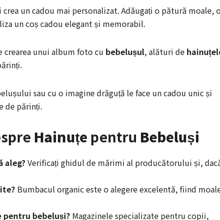
ți crea un cadou mai personalizat. Adăugați o pătură moale, 
aliza un coș cadou elegant și memorabil.
e crearea unui album foto cu
bebelușul
, alături de
hainuțel
rinți.
lușului sau cu o imagine drăguță le face un cadou unic și
e de părinți.
espre
Hainuțe
pentru
Bebeluși
ă aleg?
Verificați ghidul de mărimi al producătorului și, dac
ite?
Bumbacul organic este o alegere excelentă, fiind moal
e pentru bebeluși?
Magazinele specializate pentru copii,