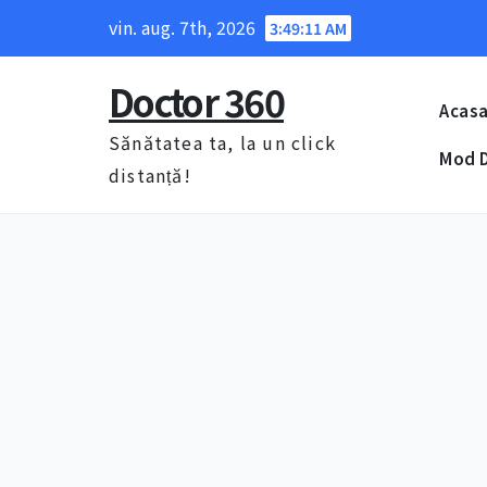
Skip
vin. aug. 7th, 2026
3:49:12 AM
to
content
Doctor 360
Acas
Sănătatea ta, la un click
Mod D
distanță!