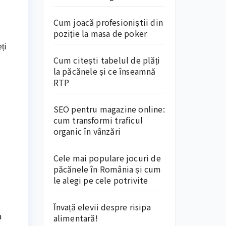
e
Cum joacă profesioniștii din
poziție la masa de poker
ți
Cum citești tabelul de plăți
la păcănele și ce înseamnă
RTP
SEO pentru magazine online:
cum transformi traficul
organic în vânzări
Cele mai populare jocuri de
păcănele în România și cum
le alegi pe cele potrivite
Învață elevii despre risipa
a
alimentară!