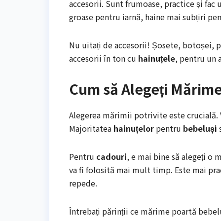
accesorii. Sunt frumoase, practice și fac
groase pentru iarnă, haine mai subțiri pen
Nu uitați de accesorii! Șosete, botoșei, 
accesorii în ton cu
hainuțele
, pentru un 
Cum să Alegeți Mărime
Alegerea mărimii potrivite este crucială.
Majoritatea
hainuțelor
pentru
bebeluși
s
Pentru
cadouri
, e mai bine să alegeți o
va fi folosită mai mult timp. Este mai pr
repede.
Întrebați părinții ce mărime poartă bebelu