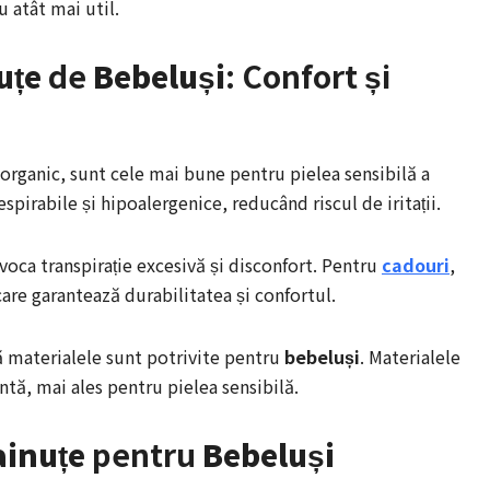
 atât mai util.
uțe
de
Bebeluși
: Confort și
organic, sunt cele mai bune pentru pielea sensibilă a
spirabile și hipoalergenice, reducând riscul de iritații.
ovoca transpirație excesivă și disconfort. Pentru
cadouri
,
care garantează durabilitatea și confortul.
că materialele sunt potrivite pentru
bebeluși
. Materialele
ntă, mai ales pentru pielea sensibilă.
ainuțe
pentru
Bebeluși