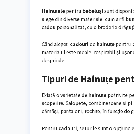
Hainuțele
pentru
bebeluși
sunt disponib
alege din diverse materiale, cum ar fi bu
cadou personalizat, cu o broderie drăguț
Când alegeți
cadouri
de
hainuțe
pentru
materialul este moale, respirabil și ușor d
desprinde.
Tipuri de
Hainuțe
pen
Există o varietate de
hainuțe
potrivite p
acoperire. Salopete, combinezoane și pija
cămăși, pantaloni, rochițe, în funcție de
Pentru
cadouri
, seturile sunt o opțiune 