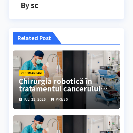
By
sc
Related Post
RECOMANDARI
Chirurgia robotică în
tratamentul cancerului
colorectal
IUL. 31, 2026
PRESS