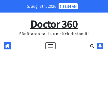
Skip
S. aug. 8th, 2026
6:38:55 AM
to
content
Doctor 360
Sănătatea ta, la un click distanță!