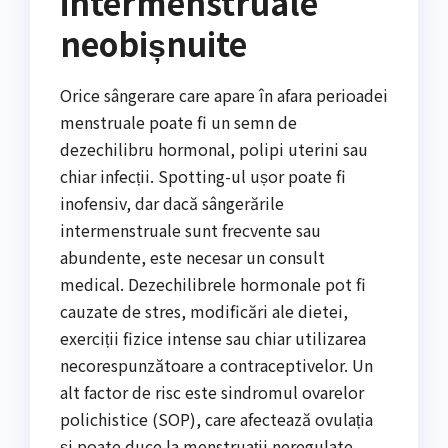
intermenstruale
neobișnuite
Orice sângerare care apare în afara perioadei
menstruale poate fi un semn de
dezechilibru hormonal, polipi uterini sau
chiar infecții. Spotting-ul ușor poate fi
inofensiv, dar dacă sângerările
intermenstruale sunt frecvente sau
abundente, este necesar un consult
medical. Dezechilibrele hormonale pot fi
cauzate de stres, modificări ale dietei,
exerciții fizice intense sau chiar utilizarea
necorespunzătoare a contraceptivelor. Un
alt factor de risc este sindromul ovarelor
polichistice (SOP), care afectează ovulația
și poate duce la menstruații neregulate,