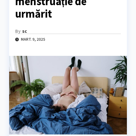
menstruație de
urmărit
By
sc
MART. 9, 2025