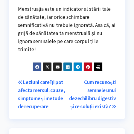
Menstruația este un indicator al stării tale
de sănătate, iar orice schimbare
semnificativă nu trebuie ignorată. Așa că, ai
grijă de sănătatea ta menstruală și nu
ignora semnalele pe care corpul ți le
trimite!
Navigare
Leziuni care îți pot
Cum recunoști
afecta mersul: cauze,
semnele unui
în
simptome și metode
dezechilibru digestiv
articole
de recuperare
și ce soluții există?