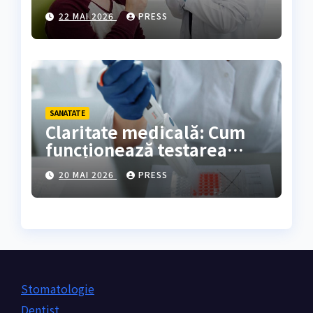
rezultate oferă?
22 MAI 2026
PRESS
SANATATE
Claritate medicală: Cum
funcționează testarea
genetică și cine are
20 MAI 2026
PRESS
nevoie de ea?
Stomatologie
Dentist