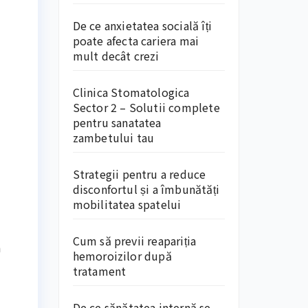
De ce anxietatea socială îți
poate afecta cariera mai
mult decât crezi
Clinica Stomatologica
Sector 2 – Solutii complete
pentru sanatatea
zambetului tau
Strategii pentru a reduce
disconfortul și a îmbunătăți
mobilitatea spatelui
Cum să previi reapariția
a
hemoroizilor după
tratament
De ce sănătatea internă se