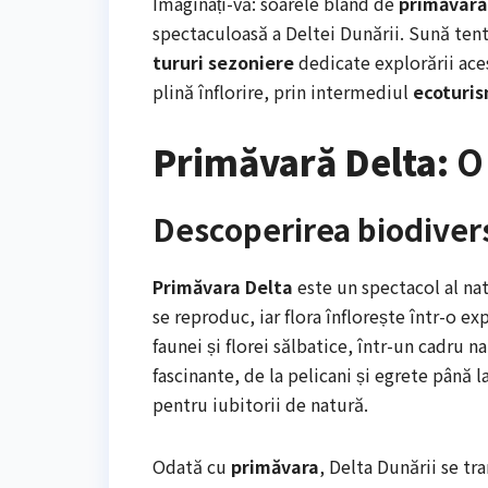
Imaginați-vă: soarele blând de
primăvară
spectaculoasă a Deltei Dunării. Sună tent
tururi sezoniere
dedicate explorării ace
plină înflorire, prin intermediul
ecoturis
Primăvară Delta:
O 
Descoperirea biodiversi
Primăvara Delta
este un spectacol al nat
se reproduc, iar flora înflorește într-o 
faunei și florei sălbatice, într-un cadru n
fascinante, de la pelicani și egrete până l
pentru iubitorii de natură.
Odată cu
primăvara
, Delta Dunării se t