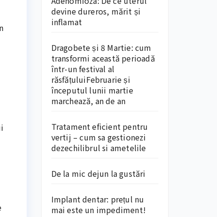
Adenomioza: De ce uterul
devine dureros, mărit și
inflamat
n
Dragobete și 8 Martie: cum
transformi această perioadă
într-un festival al
răsfățuluiFebruarie și
începutul lunii martie
marchează, an de an
Tratament eficient pentru
i
vertij – cum sa gestionezi
dezechilibrul si ametelile
De la mic dejun la gustări
Implant dentar: prețul nu
e
mai este un impediment!