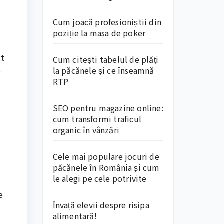
Cum joacă profesioniștii din
poziție la masa de poker
ct
Cum citești tabelul de plăți
la păcănele și ce înseamnă
e
RTP
SEO pentru magazine online:
cum transformi traficul
organic în vânzări
Cele mai populare jocuri de
păcănele în România și cum
le alegi pe cele potrivite
e
Învață elevii despre risipa
alimentară!