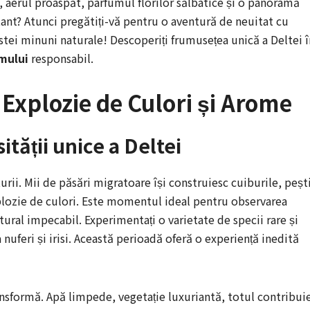
, aerul proaspăt, parfumul florilor sălbatice și o panoramă
ant? Atunci pregătiți-vă pentru o aventură de neuitat cu
stei minuni naturale! Descoperiți frumusețea unică a Deltei î
mului
responsabil.
Explozie de Culori și Arome
tății unice a Deltei
urii. Mii de păsări migratoare își construiesc cuiburile, pești
explozie de culori. Este momentul ideal pentru observarea
atural impecabil. Experimentați o varietate de specii rare și
a nuferi și irisi. Această perioadă oferă o experiență inedită
ransformă. Apă limpede, vegetație luxuriantă, totul contribui