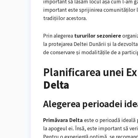
important să lăsăm locul așa cum l-am găs
important este sprijinirea comunităților 
tradițiilor acestora.
Prin alegerea
tururilor sezoniere
organiz
la protejarea Deltei Dunării și la dezvolta
de conservare și modalitățile de a partici
Planificarea unei E
Delta
Alegerea perioadei ide
Primăvara Delta
este o perioadă ideală 
la apogeul ei. Însă, este important să ver
Pentru o experiență optimă, se recomandă v