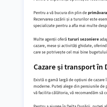
Pentru a vă bucura din plin de
primăvara
Rezervarea cazării și a tururilor este esenț
specializate pentru a afla mai multe desp
Multe agenții oferă
tururi sezoniere
adap
cazare, mese și activități ghidate, oferind
care se potrivește cel mai bine bugetului
Cazare și transport în 
Există o gamă largă de opțiuni de cazare î
moderne. Puteți alege din pensiunile de p
vă facilita călătoria, vă recomandăm să c
Pentru a ajunge în Delta Dunării, puteți 