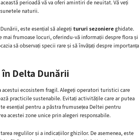
 această perioadă vă va oferi amintiri de neuitat. Vă veți
sunetele naturii.
Dunării, este esențial să alegeți
tururi sezoniere
ghidate.
e mai frumoase locuri, oferindu-vă informații despre flora și
ocazia să observați specii rare și să învățați despre importanța
în Delta Dunării
acestui ecosistem fragil. Alegeți operatori turistici care
 practicile sustenabile. Evitați activitățile care ar putea
ste esențial pentru a păstra frumusețea Deltei pentru
area acestei zone unice prin alegeri responsabile.
area regulilor și a indicațiilor ghizilor. De asemenea, este