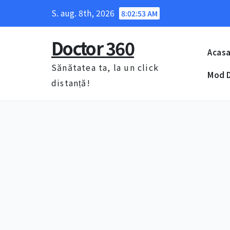
Skip
S. aug. 8th, 2026
8:02:54 AM
to
content
Doctor 360
Acas
Sănătatea ta, la un click
Mod D
distanță!