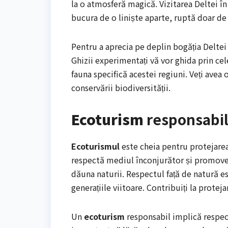
la o atmosferă magică. Vizitarea Deltei în
bucura de o liniște aparte, ruptă doar de 
Pentru a aprecia pe deplin bogăția Deltei 
Ghizii experimentați vă vor ghida prin cel
fauna specifică acestei regiuni. Veți avea 
conservării biodiversității.
Ecoturism
responsabil 
Ecoturismul
este cheia pentru protejarea 
respectă mediul înconjurător și promovează
dăuna naturii. Respectul față de natură e
generațiile viitoare. Contribuiți la protej
Un
ecoturism
responsabil implică respect