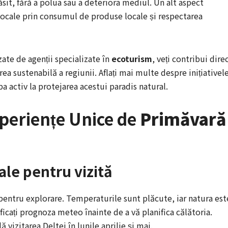
it, fără a polua sau a deteriora mediul. Un alt aspect
locale prin consumul de produse locale și respectarea
ate de agenții specializate în
ecoturism
, veți contribui dire
rea sustenabilă a regiunii. Aflați mai multe despre inițiativel
pa activ la protejarea acestui paradis natural.
xperiențe Unice de
Primăvară
ale pentru vizită
pentru explorare. Temperaturile sunt plăcute, iar natura est
ificați prognoza meteo înainte de a vă planifica călătoria.
izitarea Deltei în lunile aprilie și mai.