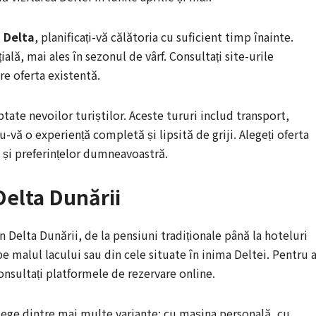
 Delta
, planificați-vă călătoria cu suficient timp înainte.
ială, mai ales în sezonul de vârf. Consultați site-urile
re oferta existentă.
tate nevoilor turiștilor. Aceste tururi includ transport,
u-vă o experiență completă și lipsită de griji. Alegeți oferta
 și preferințelor dumneavoastră.
Delta Dunării
n Delta Dunării, de la pensiuni tradiționale până la hoteluri
e malul lacului sau din cele situate în inima Deltei. Pentru 
onsultați platformele de rezervare online.
alege dintre mai multe variante: cu mașina personală, cu