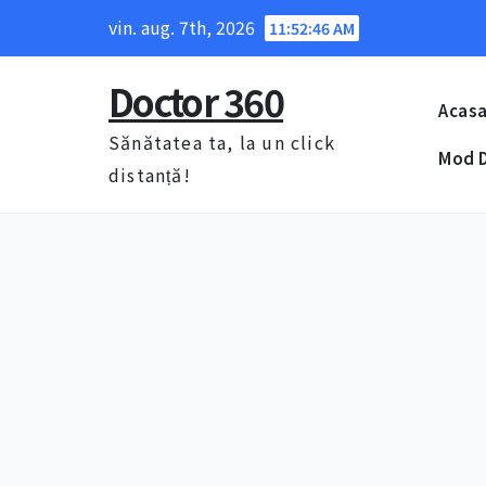
Skip
vin. aug. 7th, 2026
11:52:47 AM
to
content
Doctor 360
Acas
Sănătatea ta, la un click
Mod D
distanță!