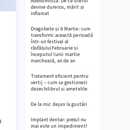
Adenomioza: De ce uterul
devine dureros, mărit și
inflamat
Dragobete și 8 Martie: cum
transformi această perioadă
într-un festival al
răsfățuluiFebruarie și
începutul lunii martie
marchează, an de an
Tratament eficient pentru
vertij – cum sa gestionezi
dezechilibrul si ametelile
De la mic dejun la gustări
Implant dentar: prețul nu
d
mai este un impediment!