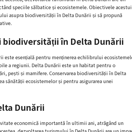
ctând speciile sălbatice și ecosistemele. Obiectivele acestui
lui asupra biodiversității în Delta Dunării și să propună
ative.
biodiversității în Delta Dunării
rii este esențială pentru menținerea echilibrului ecosistemel
ile a regiunii. Delta Dunării este un habitat pentru o
ări, pești și mamifere. Conservarea biodiversității în Delta
a sănătății ecosistemelor și pentru asigurarea unei
elta Dunării
ivitate economică importantă în ultimii ani, atrăgând un
acestea, dezvoltarea turismului în Delta Dunării are un impa