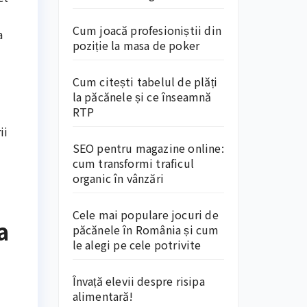
Cum joacă profesioniștii din
a
poziție la masa de poker
Cum citești tabelul de plăți
la păcănele și ce înseamnă
RTP
ii
SEO pentru magazine online:
i
cum transformi traficul
organic în vânzări
Cele mai populare jocuri de
a
păcănele în România și cum
le alegi pe cele potrivite
Învață elevii despre risipa
alimentară!