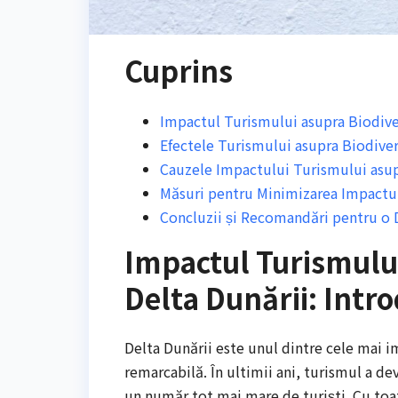
Cuprins
Impactul Turismului asupra Biodivers
Efectele Turismului asupra Biodivers
Cauzele Impactului Turismului asupr
Măsuri pentru Minimizarea Impactulu
Concluzii și Recomandări pentru o D
Impactul Turismului
Delta Dunării: Intr
Delta Dunării este unul dintre cele mai 
remarcabilă. În ultimii ani, turismul a d
un număr tot mai mare de turiști. Cu toat