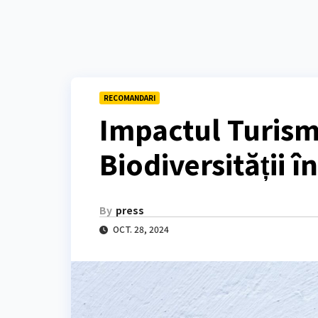
RECOMANDARI
Impactul Turism
Biodiversității î
By
press
OCT. 28, 2024