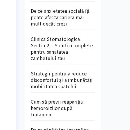
De ce anxietatea socială îți
poate afecta cariera mai
mult decât crezi
Clinica Stomatologica
Sector 2 – Solutii complete
pentru sanatatea
zambetului tau
Strategii pentru a reduce
disconfortul și a îmbunătăți
mobilitatea spatelui
Cum să previi reapariția
hemoroizilor după
tratament
De ce sănătatea internă se