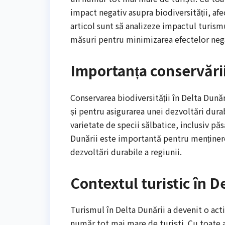
impact negativ asupra biodiversității, afe
articol sunt să analizeze impactul turismu
măsuri pentru minimizarea efectelor neg
Importanța conservării 
Conservarea biodiversității în Delta Dună
și pentru asigurarea unei dezvoltări durab
varietate de specii sălbatice, inclusiv păs
Dunării este importantă pentru menținere
dezvoltări durabile a regiunii.
Contextul turistic în D
Turismul în Delta Dunării a devenit o act
număr tot mai mare de turiști. Cu toate 