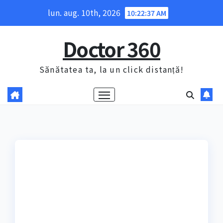
Skip
lun. aug. 10th, 2026
10:22:38 AM
to
content
Doctor 360
Sănătatea ta, la un click distanță!