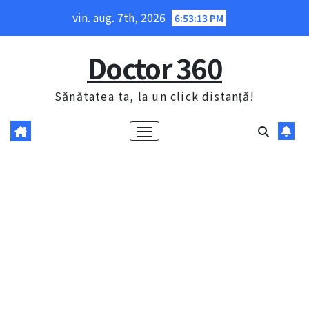
Skip
vin. aug. 7th, 2026
6:53:14 PM
to
content
Doctor 360
Sănătatea ta, la un click distanță!