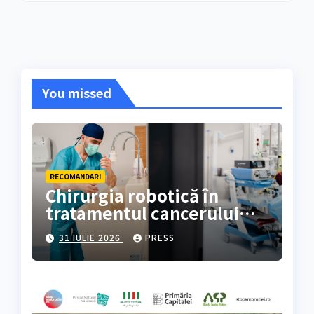
You missed
RECOMANDARI
Chirurgia robotică în
tratamentul cancerului
colorectal
31 IULIE 2026
PRESS