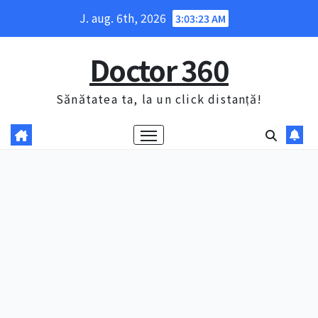
Skip
J. aug. 6th, 2026
3:03:24 AM
to
content
Doctor 360
Sănătatea ta, la un click distanță!