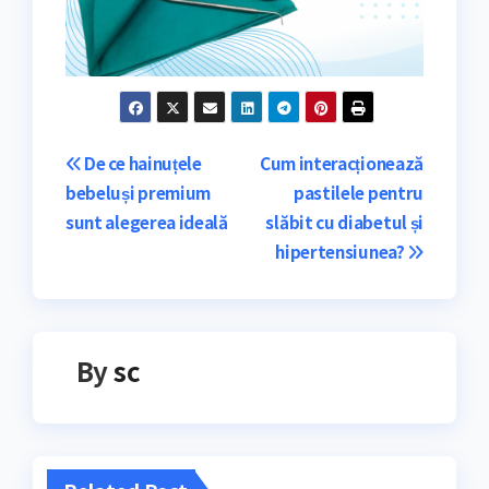
Navigare
De ce hainuțele
Cum interacționează
bebeluși premium
pastilele pentru
în
sunt alegerea ideală
slăbit cu diabetul și
articole
hipertensiunea?
By
sc