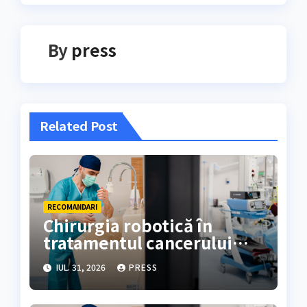
By
press
Related Post
RECOMANDARI
Chirurgia robotică în
tratamentul cancerului
colorectal
IUL. 31, 2026
PRESS