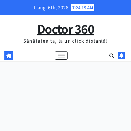
Skip
J. aug. 6th, 2026
7:24:16 AM
to
content
Doctor 360
Sănătatea ta, la un click distanță!