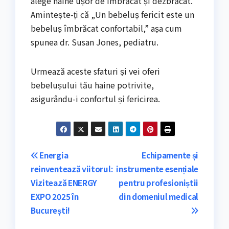
alege haine ușor de îmbrăcat și dezbrăcat.
Amintește-ți că „Un bebeluș fericit este un
bebeluș îmbrăcat confortabil,” așa cum
spunea dr. Susan Jones, pediatru.
Urmează aceste sfaturi și vei oferi
bebelușului tău haine potrivite,
asigurându-i confortul și fericirea.
Navigare
Energia
Echipamente și
reinventează viitorul:
instrumente esențiale
în
Vizitează ENERGY
pentru profesioniștii
articole
EXPO 2025 în
din domeniul medical
București!