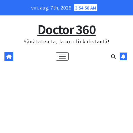
Skip
vin. aug. 7th, 2026
3:54:59 AM
to
content
Doctor 360
Sănătatea ta, la un click distanță!