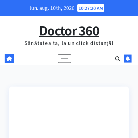
Skip
lun. aug. 10th, 2026
10:27:21 AM
to
content
Doctor 360
Sănătatea ta, la un click distanță!