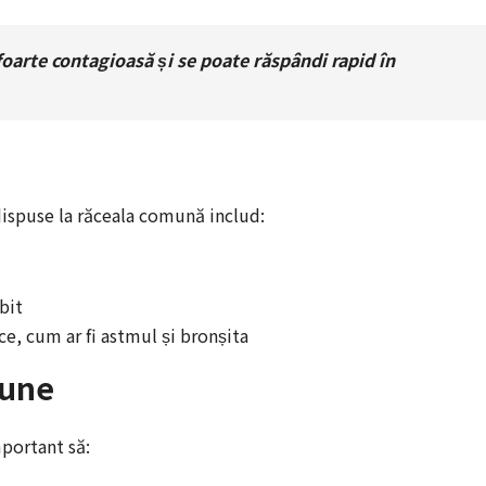
oarte contagioasă și se poate răspândi rapid în
ispuse la răceala comună includ:
bit
ce, cum ar fi astmul și bronșita
mune
portant să: