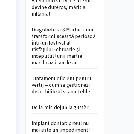
Adenomioza: De ce uterul
devine dureros, mărit și
inflamat
Dragobete și 8 Martie: cum
transformi această perioadă
într-un festival al
răsfățuluiFebruarie și
începutul lunii martie
marchează, an de an
Tratament eficient pentru
vertij – cum sa gestionezi
dezechilibrul si ametelile
De la mic dejun la gustări
Implant dentar: prețul nu
mai este un impediment!