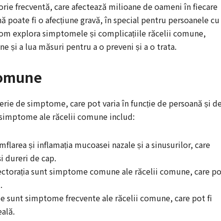
rie frecventă, care afectează milioane de oameni în fiecare
nă poate fi o afecțiune gravă, în special pentru persoanele cu
 vom explora simptomele și complicațiile răcelii comune,
e și a lua măsuri pentru a o preveni și a o trata.
Comune
rie de simptome, care pot varia în funcție de persoană și d
e simptome ale răcelii comune includ:
mflarea și inflamația mucoasei nazale și a sinusurilor, care
și dureri de cap.
pectorația sunt simptome comune ale răcelii comune, care p
.
ele sunt simptome frecvente ale răcelii comune, care pot fi
eală.