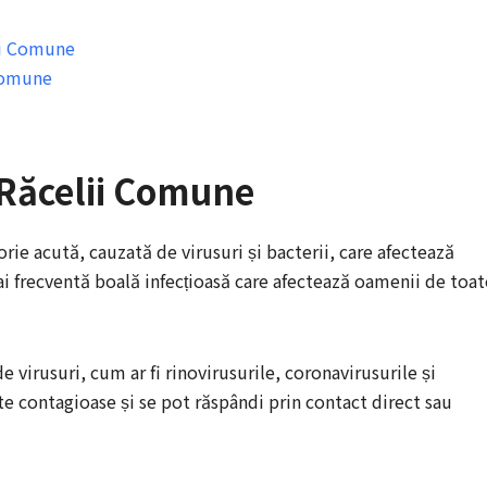
ii Comune
 Comune
e Răcelii Comune
ie acută, cauzată de virusuri și bacterii, care afectează
mai frecventă boală infecțioasă care afectează oamenii de toat
 virusuri, cum ar fi rinovirusurile, coronavirusurile și
te contagioase și se pot răspândi prin contact direct sau