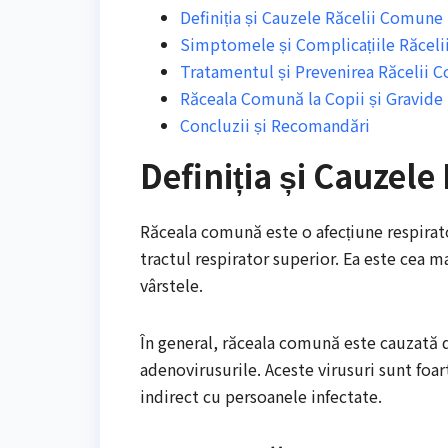
Definiția și Cauzele Răcelii Comune
Simptomele și Complicațiile Răcel
Tratamentul și Prevenirea Răcelii
Răceala Comună la Copii și Gravide
Concluzii și Recomandări
Definiția și Cauzel
Răceala comună este o afecțiune respirator
tractul respirator superior. Ea este cea 
vârstele.
În general, răceala comună este cauzată de
adenovirusurile. Aceste virusuri sunt foar
indirect cu persoanele infectate.