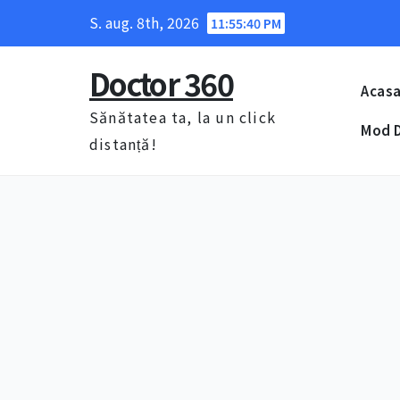
Skip
S. aug. 8th, 2026
11:55:41 PM
to
content
Doctor 360
Acas
Sănătatea ta, la un click
Mod D
distanță!