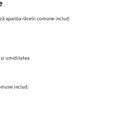
e
ază apariția răcelii comune includ:
l și umiditatea
omune includ: