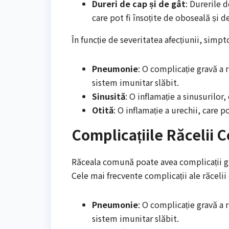
Dureri de cap și de gât
: Durerile 
care pot fi însoțite de oboseală și d
În funcție de severitatea afecțiunii, simp
Pneumonie
: O complicație gravă a 
sistem imunitar slăbit.
Sinusită
: O inflamație a sinusurilor,
Otită
: O inflamație a urechii, care 
Complicațiile Răcelii
Răceala comună poate avea complicații gr
Cele mai frecvente complicații ale răceli
Pneumonie
: O complicație gravă a 
sistem imunitar slăbit.