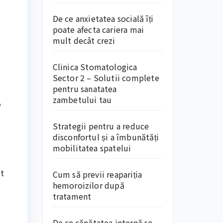
De ce anxietatea socială îți
poate afecta cariera mai
mult decât crezi
Clinica Stomatologica
Sector 2 – Solutii complete
pentru sanatatea
zambetului tau
e
Strategii pentru a reduce
disconfortul și a îmbunătăți
mobilitatea spatelui
ot
Cum să previi reapariția
hemoroizilor după
tratament
De ce sănătatea internă se