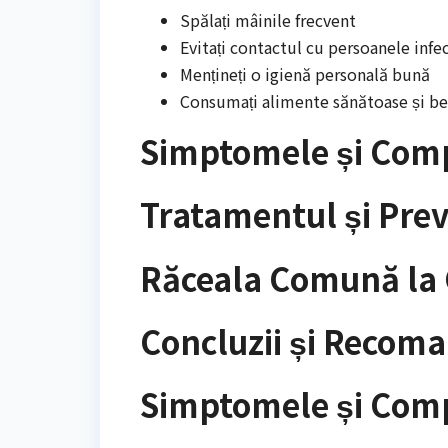
Spălați mâinile frecvent
Evitați contactul cu persoanele infe
Mențineți o igienă personală bună
Consumați alimente sănătoase și beț
Simptomele și Comp
Tratamentul și Pre
Răceala Comună la C
Concluzii și Recom
Simptomele și Comp