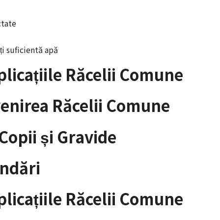
ctate
i suficientă apă
licațiile Răcelii Comune
venirea Răcelii Comune
opii și Gravide
andări
licațiile Răcelii Comune