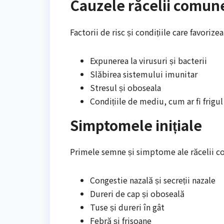
Cauzele răcelii comun
Factorii de risc și condițiile care favorize
Expunerea la virusuri și bacterii
Slăbirea sistemului imunitar
Stresul și oboseala
Condițiile de mediu, cum ar fi frigu
Simptomele inițiale
Primele semne și simptome ale răcelii c
Congestie nazală și secreții nazale
Dureri de cap și oboseală
Tuse și dureri în gât
Febră și frisoane