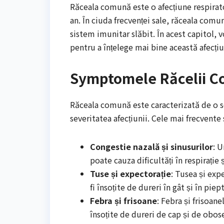
Răceala comună este o afecțiune respirato
an. În ciuda frecvenței sale, răceala comu
sistem imunitar slăbit. În acest capitol,
pentru a înțelege mai bine această afecțiun
Symptomele Răcelii 
Răceala comună este caracterizată de o se
severitatea afecțiunii. Cele mai frecvent
Congestie nazală și sinusurilor
: U
poate cauza dificultăți în respirație 
Tuse și expectorație
: Tusea și ex
fi însoțite de dureri în gât și în piept
Febra și frisoane
: Febra și frisoan
însoțite de dureri de cap și de obos