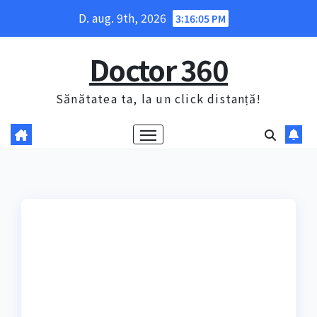
Skip
D. aug. 9th, 2026
3:16:06 PM
to
content
Doctor 360
Sănătatea ta, la un click distanță!