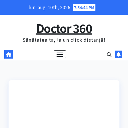
Skip
lun. aug. 10th, 2026
7:54:45 PM
to
content
Doctor 360
Sănătatea ta, la un click distanță!