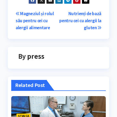
Navigare
Magneziul și rolul
Nutrienți de bază
său pentru cei cu
pentru cei cu alergii la
în
alergii alimentare
gluten
articole
By
press
Related Post
STIAI CA