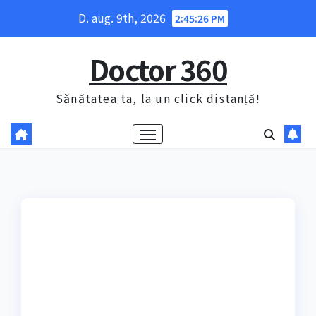
Skip
D. aug. 9th, 2026
2:45:27 PM
to
content
Doctor 360
Sănătatea ta, la un click distanță!