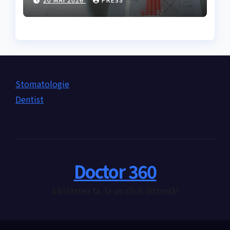
nevoie de ea?
Stomatologie
Dentist
Doctor 360
Sănătatea ta, la un click distanță!