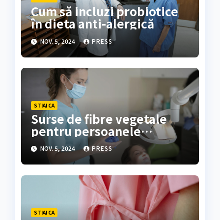
Cum să incluzi probiotice
în dieta anti-alergică
NOV. 5, 2024
PRESS
STIAI CA
Surse de fibre vegetale
pentru persoanele
alergice
NOV. 5, 2024
PRESS
STIAI CA