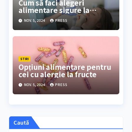
Cum să faci alegeri
alimentare sigure la
cumpărături
NOV. 5, 2024
PRESS
STIRI
Opțiuni alimentare pentru
cei cu alergie la fructe
NOV. 5, 2024
PRESS
Caută