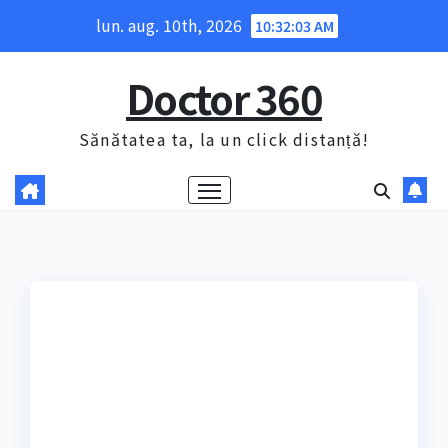
Skip
lun. aug. 10th, 2026
10:32:04 AM
to
content
Doctor 360
Sănătatea ta, la un click distanță!