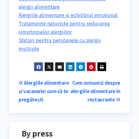
alergii alimentare
Alergiile alimentare și echilibrul emoțional
Tratamente naturiste pentru reducerea
simptomelor alergiilor
Sfaturi pentru persoanele cu alergii
multiple
Navigare
Alergiile alimentare
Cum comunici despre
și vacanțele: cum să te
alergiile alimentare în
în
pregătești
restaurante
articole
By
press