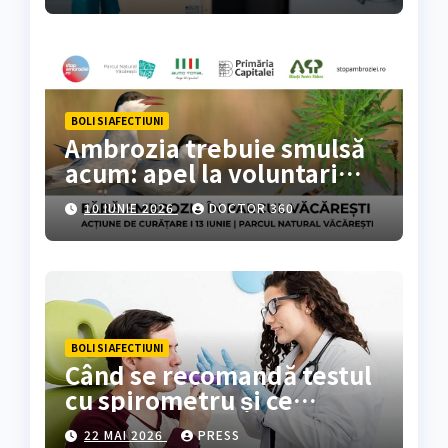
BOLI SI AFECTIUNI
Ambrozia trebuie smulsă
acum: apel la voluntari
pentru acțiune de curățare
10 IUNIE 2026
DOCTOR 360
în Parcul Natural
Văcărești
BOLI SI AFECTIUNI
Când se recomandă testul
cu spirometru și ce
rezultate oferă?
22 MAI 2026
PRESS