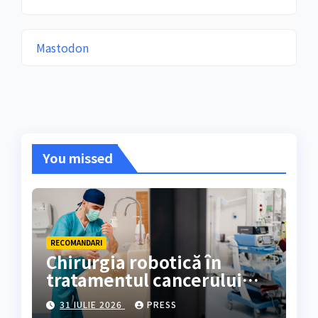
Mastodon
You missed
RECOMANDARI
Chirurgia robotică în
tratamentul cancerului
colorectal
31 IULIE 2026
PRESS