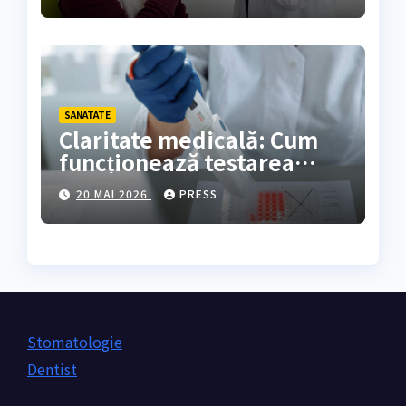
SANATATE
Claritate medicală: Cum
funcționează testarea
genetică și cine are
20 MAI 2026
PRESS
nevoie de ea?
Stomatologie
Dentist