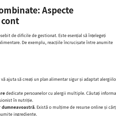
combinate: Aspecte
 cont
ebit de dificile de gestionat. Este esențial să înțelegeți
alimentare. De exemplu, reacțiile încrucișate între anumite
vă ajuta să creați un plan alimentar sigur și adaptat alergiilo
are
dedicate persoanelor cu alergii multiple. Căutați informaț
ionist în nutriție.
or dumneavoastră
. Există o mulțime de resurse online și cărț
numite ingrediente.