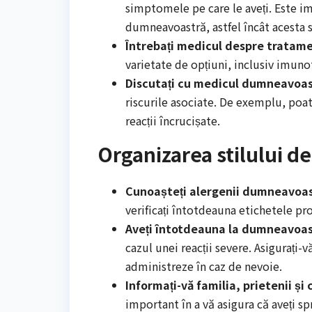
simptomele pe care le aveți. Este im
dumneavoastră, astfel încât acesta s
Întrebați medicul despre tratame
varietate de opțiuni, inclusiv imun
Discutați cu medicul dumneavoas
riscurile asociate. De exemplu, poat
reacții încrucișate.
Organizarea stilului de
Cunoașteți alergenii dumneavoas
verificați întotdeauna etichetele pr
Aveți întotdeauna la dumneavoa
cazul unei reacții severe. Asigurați
administreze în caz de nevoie.
Informați-vă familia, prietenii și 
important în a vă asigura că aveți spr