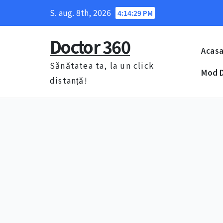
Skip
S. aug. 8th, 2026
4:14:30 PM
to
content
Doctor 360
Acas
Sănătatea ta, la un click
Mod D
distanță!