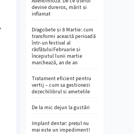
Adenomioza: De ce uterul
devine dureros, mărit și
inflamat
,
Dragobete și 8 Martie: cum
transformi această perioadă
într-un festival al
răsfățuluiFebruarie și
începutul lunii martie
marchează, an de an
Tratament eficient pentru
vertij – cum sa gestionezi
dezechilibrul si ametelile
De la mic dejun la gustări
Implant dentar: prețul nu
mai este un impediment!