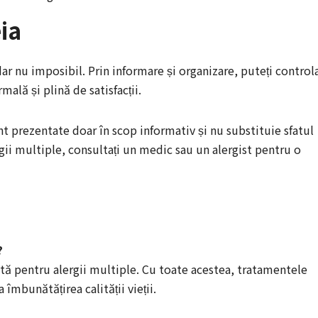
ia
, dar nu imposibil. Prin informare și organizare, puteți control
mală și plină de satisfacții.
unt prezentate doar în scop informativ și nu substituie sfatul
gii multiple, consultați un medic sau un alergist pentru o
?
tă pentru alergii multiple. Cu toate acestea, tratamentele
îmbunătățirea calității vieții.