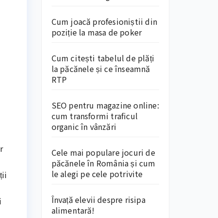
Cum joacă profesioniștii din
poziție la masa de poker
Cum citești tabelul de plăți
la păcănele și ce înseamnă
RTP
SEO pentru magazine online:
cum transformi traficul
organic în vânzări
r
Cele mai populare jocuri de
păcănele în România și cum
le alegi pe cele potrivite
ii
Învață elevii despre risipa
i
alimentară!