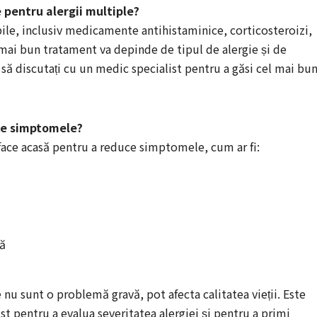
 pentru alergii multiple?
ile, inclusiv medicamente antihistaminice, corticosteroizi,
 mai bun tratament va depinde de tipul de alergie și de
ă discutați cu un medic specialist pentru a găsi cel mai bu
uce simptomele?
i face acasă pentru a reduce simptomele, cum ar fi:
să
 nu sunt o problemă gravă, pot afecta calitatea vieții. Este
t pentru a evalua severitatea alergiei și pentru a primi