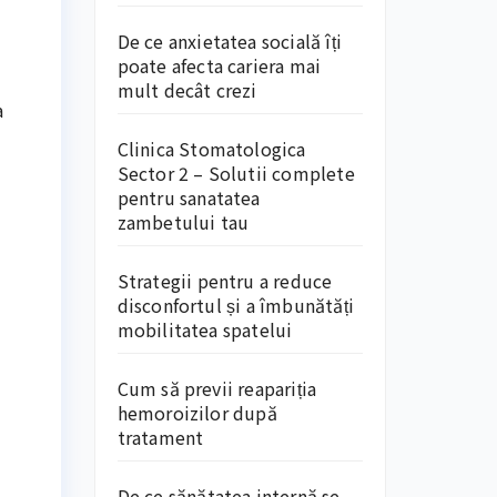
De ce anxietatea socială îți
poate afecta cariera mai
mult decât crezi
a
Clinica Stomatologica
Sector 2 – Solutii complete
pentru sanatatea
zambetului tau
Strategii pentru a reduce
disconfortul și a îmbunătăți
mobilitatea spatelui
Cum să previi reapariția
hemoroizilor după
tratament
De ce sănătatea internă se