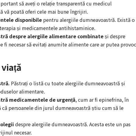
portant să aveți o relație transparentă cu medicul
ă vă poată oferi cele mai bune îngrijiri.
ntele disponibile
pentru alergiile dumneavoastră. Există o
oterapia și medicamentele antihistaminice.
tră despre alergiile alimentare combinate
și despre
e fi necesar să evitați anumite alimente care ar putea provo
 viață
tră.
Păstrați o listă cu toate alergiile dumneavoastră și
oduselor alimentare.
stră medicamentele de urgență
, cum ar fi epinefrina, în
-vă că persoanele din jurul dumneavoastră știu cum să le
colegii
despre alergiile dumneavoastră. Acesta este un pas
ijinul necesar.