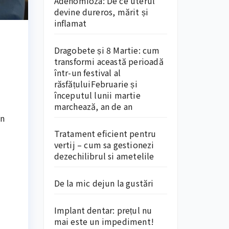
Adenomioza: De ce uterul
devine dureros, mărit și
inflamat
Dragobete și 8 Martie: cum
transformi această perioadă
într-un festival al
răsfățuluiFebruarie și
începutul lunii martie
marchează, an de an
în
Tratament eficient pentru
vertij – cum sa gestionezi
dezechilibrul si ametelile
De la mic dejun la gustări
Implant dentar: prețul nu
mai este un impediment!