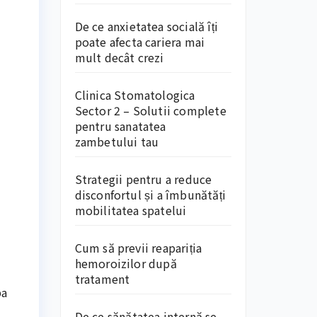
De ce anxietatea socială îți
poate afecta cariera mai
mult decât crezi
Clinica Stomatologica
Sector 2 – Solutii complete
pentru sanatatea
zambetului tau
Strategii pentru a reduce
disconfortul și a îmbunătăți
mobilitatea spatelui
Cum să previi reapariția
hemoroizilor după
tratament
ba
De ce sănătatea internă se