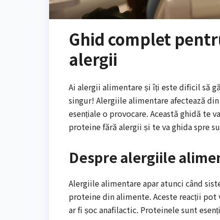
Ghid complet pentru
alergii
Ai alergii alimentare și îți este dificil să
singur! Alergiile alimentare afectează din
esențiale o provocare. Această ghidă te va
proteine fără alergii și te va ghida spre s
Despre alergiile alime
Alergiile alimentare apar atunci când sis
proteine din alimente. Aceste reacții pot
ar fi șoc anafilactic. Proteinele sunt ese