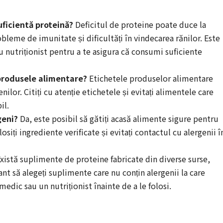
ficientă proteină?
Deficitul de proteine poate duce la
leme de imunitate și dificultăți în vindecarea rănilor. Este
 nutriționist pentru a te asigura că consumi suficiente
 produsele alimentare?
Etichetele produselor alimentare
nilor. Citiți cu atenție etichetele și evitați alimentele care
il.
geni?
Da, este posibil să gătiți acasă alimente sigure pentru
osiți ingrediente verificate și evitați contactul cu alergenii î
xistă suplimente de proteine fabricate din diverse surse,
nt să alegeți suplimente care nu conțin alergenii la care
 medic sau un nutriționist înainte de a le folosi.