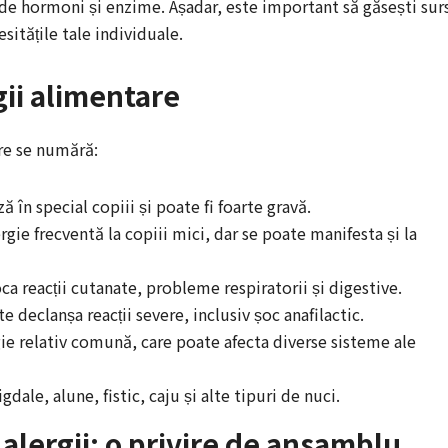
 de hormoni și enzime. Așadar, este important să găsești sur
sitățile tale individuale.
ii alimentare
re se numără:
 în special copiii și poate fi foarte gravă.
rgie frecventă la copiii mici, dar se poate manifesta și la
a reacții cutanate, probleme respiratorii și digestive.
e declanșa reacții severe, inclusiv șoc anafilactic.
ie relativ comună, care poate afecta diverse sisteme ale
gdale, alune, fistic, caju și alte tipuri de nuci.
alergii: o privire de ansamblu