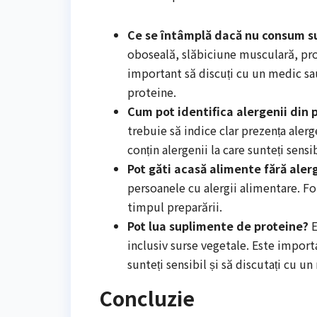
Ce se întâmplă dacă nu consum su
oboseală, slăbiciune musculară, prob
important să discuți cu un medic sau
proteine.
Cum pot identifica alergenii din
trebuie să indice clar prezența alerge
conțin alergenii la care sunteți sensib
Pot găti acasă alimente fără aler
persoanele cu alergii alimentare. Fol
timpul preparării.
Pot lua suplimente de proteine?
E
inclusiv surse vegetale. Este importa
sunteți sensibil și să discutați cu un
Concluzie