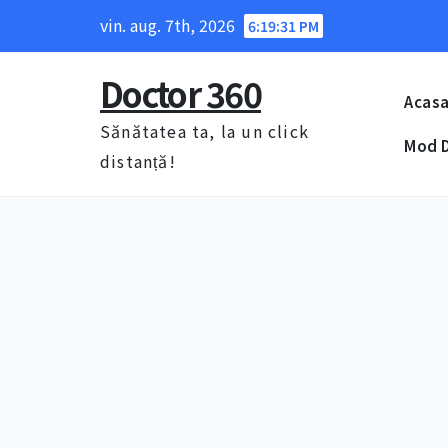
Skip
vin. aug. 7th, 2026
6:19:32 PM
to
content
Doctor 360
Acas
Sănătatea ta, la un click
Mod D
distanță!