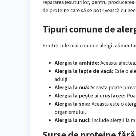
repararea țesuturilor, pentru producerea
de proteine care să se potrivească cu nece
Tipuri comune de alerg
Printre cele mai comune alergii alimenta
Alergia la arahide:
Aceasta afectează
Alergia la lapte de vacă:
Este o ale
adulți.
Alergia la ouă:
Aceasta poate provoc
Alergia la pește și crustacee:
Poat
Alergia la soia:
Aceasta este o alerg
organismului.
Alergia la nuci:
Include alergii la mi
Surse de proteine fără 