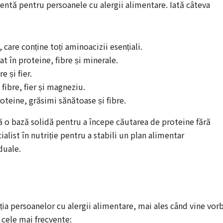
lentă pentru persoanele cu alergii alimentare. Iată câteva
care conține toți aminoacizii esențiali.
at în proteine, fibre și minerale.
e și fier.
fibre, fier și magneziu.
oteine, grăsimi sănătoase și fibre.
ră o bază solidă pentru a începe căutarea de proteine fără
ialist în nutriție pentru a stabili un plan alimentar
duale.
ția persoanelor cu alergii alimentare, mai ales când vine vor
 cele mai frecvente: