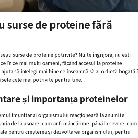
 surse de proteine fără
 găsești surse de proteine potrivite? Nu te îngrijora, nu ești
 ce în ce mai mulți oameni, făcând accesul la proteine
 ajuta să înțelegi mai bine ce înseamnă să ai o dietă bogată 
ursele cele mai potrivite pentru tine.
ntare și importanța proteinelor
temul imunitar al organismului reacționează la anumite
 varia de la ușoare, cum ar fi mâncărime, până la severe, cum
nțiale pentru creșterea și dezvoltarea organismului, pentru