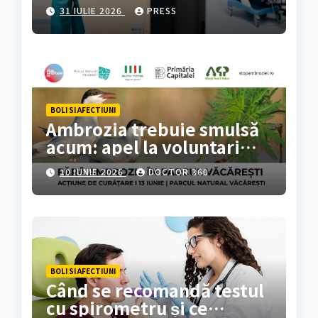
colorectal
31 IULIE 2026
PRESS
BOLI SI AFECTIUNI
Ambrozia trebuie smulsă
acum: apel la voluntari
pentru acțiune de curățare
10 IUNIE 2026
DOCTOR 360
în Parcul Natural
Văcărești
BOLI SI AFECTIUNI
Când se recomandă testul
cu spirometru și ce