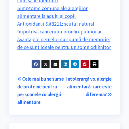
cum să le identifici
Simptome comune ale alergiilor
alimentare la adulți și copii
Antioxidanții &#8211; scutul natural
împotriva cancerului bronho-pulmonar
Avantajele pernelor cu spumă de memorie:
de ce sunt ideale pentru un somn odihnitor
Navigare
Cele mai bune surse
Intoleranță vs. alergie
de proteine pentru
alimentară: care este
în
persoanele cu alergii
diferența?
articole
alimentare