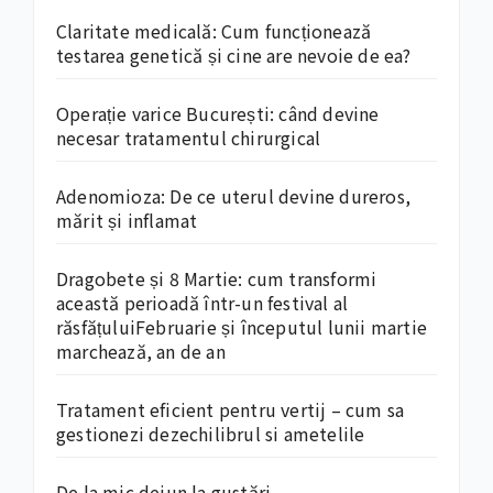
Claritate medicală: Cum funcționează
testarea genetică și cine are nevoie de ea?
Operație varice București: când devine
necesar tratamentul chirurgical
Adenomioza: De ce uterul devine dureros,
mărit și inflamat
Dragobete și 8 Martie: cum transformi
această perioadă într-un festival al
răsfățuluiFebruarie și începutul lunii martie
marchează, an de an
Tratament eficient pentru vertij – cum sa
gestionezi dezechilibrul si ametelile
De la mic dejun la gustări