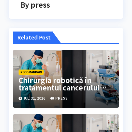
By
press
Related Post
RECOMANDARI
Chirurgia robotică în
tratamentul cancerului
colorectal
IUL. 31, 2026
PRESS