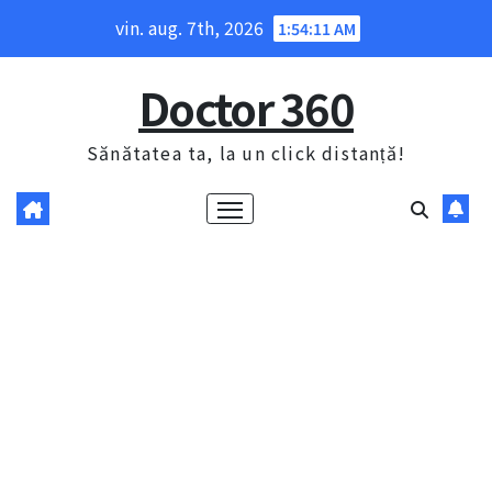
Skip
vin. aug. 7th, 2026
1:54:12 AM
to
content
Doctor 360
Sănătatea ta, la un click distanță!