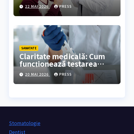
rezultate oferă?
22 MAI 2026
PRESS
SANATATE
Claritate medicală: Cum
funcționează testarea
genetică și cine are
20 MAI 2026
PRESS
nevoie de ea?
Stomatologie
Dentist