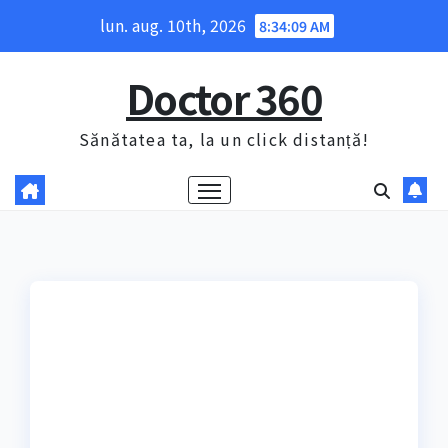
Skip
lun. aug. 10th, 2026
8:34:11 AM
to
content
Doctor 360
Sănătatea ta, la un click distanță!