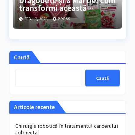
Dragobete și 8 Martie: cum
transformi această
perioadă într-un festival al
FEB. 17, 2026
PRESS
răsfățuluiFebruarie și
începutul lunii martie
marchează, an de an
Caută
Caută
Articole recente
Chirurgia robotică în tratamentul cancerului
colorectal