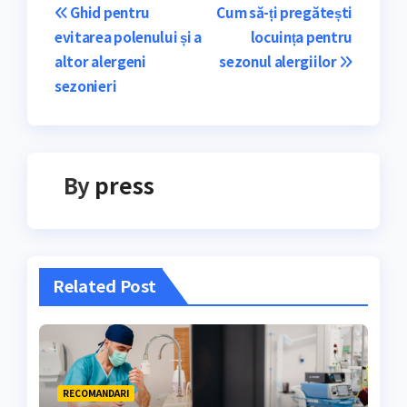
Navigare
Ghid pentru
Cum să-ți pregătești
evitarea polenului și a
locuința pentru
în
altor alergeni
sezonul alergiilor
articole
sezonieri
By
press
Related Post
RECOMANDARI