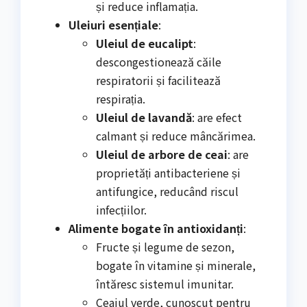
și reduce inflamația.
Uleiuri esențiale
:
Uleiul de eucalipt
:
descongestionează căile
respiratorii și facilitează
respirația.
Uleiul de lavandă
: are efect
calmant și reduce mâncărimea.
Uleiul de arbore de ceai
: are
proprietăți antibacteriene și
antifungice, reducând riscul
infecțiilor.
Alimente bogate în antioxidanți
:
Fructe și legume de sezon,
bogate în vitamine și minerale,
întăresc sistemul imunitar.
Ceaiul verde, cunoscut pentru