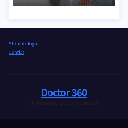
nevoie de ea?
Stomatologie
Dentist
Doctor 360
Sănătatea ta, la un click distanță!