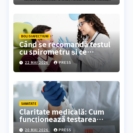
Văcărești
BOLI SI AFECTIUNI
Când se recomandă testul
cu spirometru și ce
rezultate oferă?
22 MAI 2026
PRESS
SANATATE
Claritate medicală: Cum
funcționează testarea
genetică și cine are
20 MAI 2026
PRESS