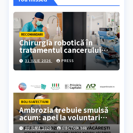
RECOMANDARI
Chirurgia robotică în
tratamentul cancerului
colorectal
31 IULIE 2026
PRESS
BOLI SI AFECTIUNI
Ambrozia trebuie smulsă
acum: apel la voluntari
pentru acțiune de curățare
10 IUNIE 2026
DOCTOR 360
în Parcul Natural