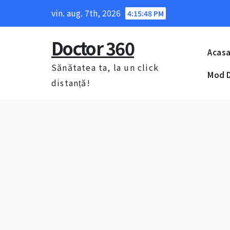
Skip
vin. aug. 7th, 2026
4:15:49 PM
to
content
Doctor 360
Acas
Sănătatea ta, la un click
Mod D
distanță!