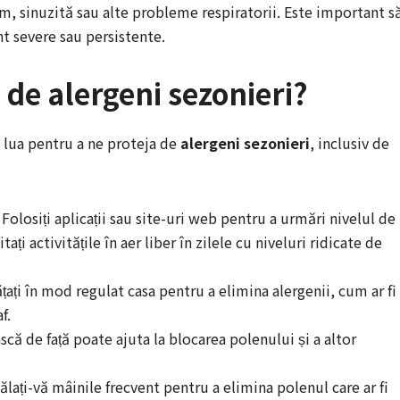
tm, sinuzită sau alte probleme respiratorii. Este important s
t severe sau persistente.
de alergeni sezonieri?
 lua pentru a ne proteja de
alergeni sezonieri
, inclusiv de
Folosiți aplicații sau site-uri web pentru a urmări nivelul de
i activitățile în aer liber în zilele cu niveluri ridicate de
țați în mod regulat casa pentru a elimina alergenii, cum ar fi
f.
că de față poate ajuta la blocarea polenului și a altor
lați-vă mâinile frecvent pentru a elimina polenul care ar fi