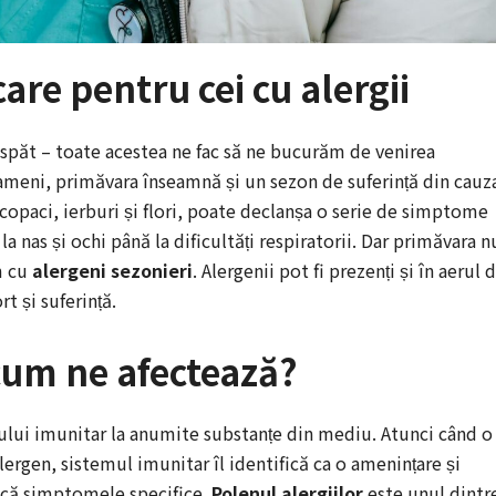
are pentru cei cu alergii
roaspăt – toate acestea ne fac să ne bucurăm de venirea
ameni, primăvara înseamnă și un sezon de suferință din cauz
 copaci, ierburi și flori, poate declanșa o serie de simptome
a nas și ochi până la dificultăți respiratorii. Dar primăvara n
m cu
alergeni sezonieri
. Alergenii pot fi prezenți și în aerul 
t și suferință.
 cum ne afectează?
emului imunitar la anumite substanțe din mediu. Atunci când o
lergen, sistemul imunitar îl identifică ca o amenințare și
oacă simptomele specifice.
Polenul alergiilor
este unul dintr