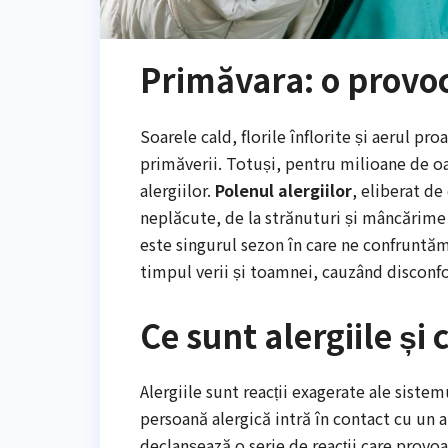
Primăvara: o provoc
Soarele cald, florile înflorite și aerul p
primăverii. Totuși, pentru milioane de o
alergiilor.
Polenul alergiilor
, eliberat de
neplăcute, de la strănuturi și mâncărime l
este singurul sezon în care ne confruntă
timpul verii și toamnei, cauzând disconfor
Ce sunt alergiile și
Alergiile sunt reacții exagerate ale sist
persoană alergică intră în contact cu un a
declanșează o serie de reacții care prov