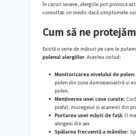
În cazuri severe, alergiile pot provoca as
consultați un medic dacă simptomele sun
Cum să ne protejăm 
Există o serie de măsuri pe care le putem
polenul alergiilor
. Acestea includ:
Monitorizarea nivelului de polen:
polen din zona dumneavoastră și evitaț
polen.
Menținerea unei case curate:
Cură
praful, mucegaiul și acarienii din pra
Purtarea unei măști de față:
O mas
alergeni din aer.
Spălarea frecventă a mâinilor:
Spă