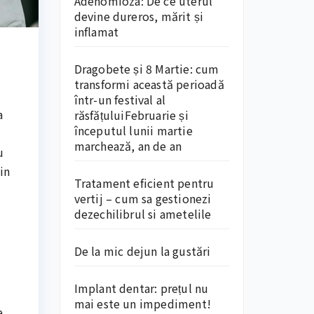
Adenomioza: De ce uterul
devine dureros, mărit și
inflamat
Dragobete și 8 Martie: cum
transformi această perioadă
într-un festival al
a
răsfățuluiFebruarie și
începutul lunii martie
marchează, an de an
u
din
Tratament eficient pentru
vertij – cum sa gestionezi
dezechilibrul si ametelile
De la mic dejun la gustări
Implant dentar: prețul nu
mai este un impediment!
e