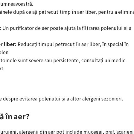
 dumneavoastră.
inele după ce ați petrecut timp în aer liber, pentru a elimin
:
Un purificator de aer poate ajuta la filtrarea polenului și a
 liber:
Reduceți timpul petrecut în aer liber, în special în
olen.
omele sunt severe sau persistente, consultați un medic
t.
te despre evitarea polenului și a altor alergeni sezonieri.
ă în aer?
buruieni, alergenii din aer pot include mucegai, praf, acarieni