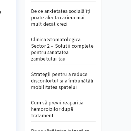
De ce anxietatea socială îți
a
poate afecta cariera mai
mult decât crezi
Clinica Stomatologica
Sector 2 – Solutii complete
pentru sanatatea
zambetului tau
Strategii pentru a reduce
disconfortul și a îmbunătăți
mobilitatea spatelui
Cum să previi reapariția
hemoroizilor după
tratament
De ce sănătatea internă se