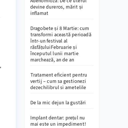
Adenomioza: De ce uterul
devine dureros, mărit și
inflamat
e
Dragobete și 8 Martie: cum
transformi această perioadă
într-un festival al
răsfățuluiFebruarie și
începutul lunii martie
marchează, an de an
,
Tratament eficient pentru
vertij – cum sa gestionezi
dezechilibrul si ametelile
De la mic dejun la gustări
Implant dentar: prețul nu
mai este un impediment!