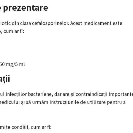
e prezentare
biotic din clasa cefalosporinelor. Acest medicament este
, cum ar fi:
250 mg/5 ml
ții
l infecțiilor bacteriene, dar are și contraindicații important
edicului și să urmăm instrucțiunile de utilizare pentru a
ite condiții, cum ar fi: