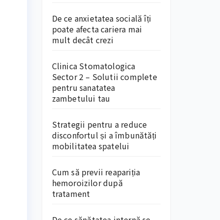
De ce anxietatea socială îți
poate afecta cariera mai
mult decât crezi
Clinica Stomatologica
Sector 2 – Solutii complete
pentru sanatatea
zambetului tau
Strategii pentru a reduce
disconfortul și a îmbunătăți
mobilitatea spatelui
Cum să previi reapariția
hemoroizilor după
tratament
De ce sănătatea internă se