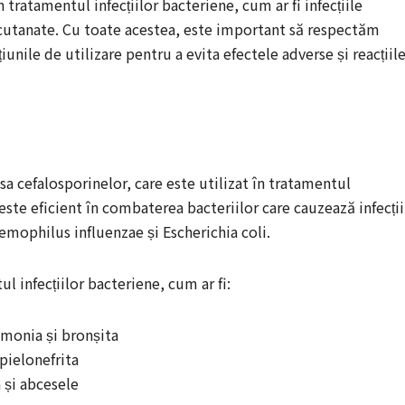
n tratamentul infecțiilor bacteriene, cum ar fi infecțiile
ile cutanate. Cu toate acestea, este important să respectăm
unile de utilizare pentru a evita efectele adverse și reacțiil
sa cefalosporinelor, care este utilizat în tratamentul
ste eficient în combaterea bacteriilor care cauzează infecții
ophilus influenzae și Escherichia coli.
l infecțiilor bacteriene, cum ar fi:
eumonia și bronșita
 pielonefrita
a și abcesele