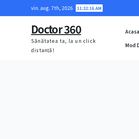
Skip
vin. aug. 7th, 2026
11:32:16 AM
to
content
Doctor 360
Acas
Sănătatea ta, la un click
Mod D
distanță!