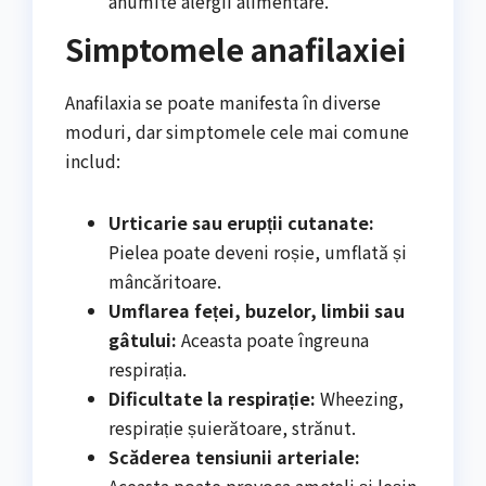
anumite alergii alimentare.
Simptomele anafilaxiei
Anafilaxia se poate manifesta în diverse
moduri, dar simptomele cele mai comune
includ:
Urticarie sau erupții cutanate:
Pielea poate deveni roșie, umflată și
mâncăritoare.
Umflarea feței, buzelor, limbii sau
gâtului:
Aceasta poate îngreuna
respirația.
Dificultate la respirație:
Wheezing,
respirație șuierătoare, strănut.
Scăderea tensiunii arteriale: