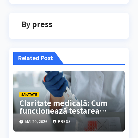
By
press
Related Post
SANATATE
Claritate medicală: Cum
funcționează testarea
genetică și cine are nevoie
MAI 20, 2026
PRESS
de ea?