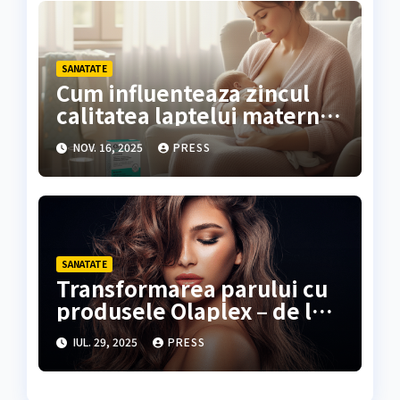
SANATATE
Cum influenteaza zincul
calitatea laptelui matern si
dezvoltarea sugarului?
NOV. 16, 2025
PRESS
SANATATE
Transformarea parului cu
produsele Olaplex – de la
fir fragil la par sanatos
IUL. 29, 2025
PRESS