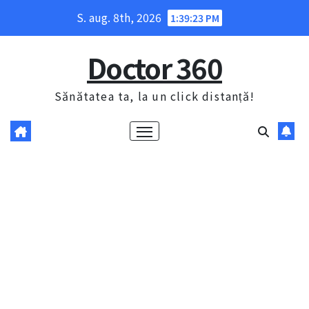
Skip
S. aug. 8th, 2026
1:39:24 PM
to
content
Doctor 360
Sănătatea ta, la un click distanță!