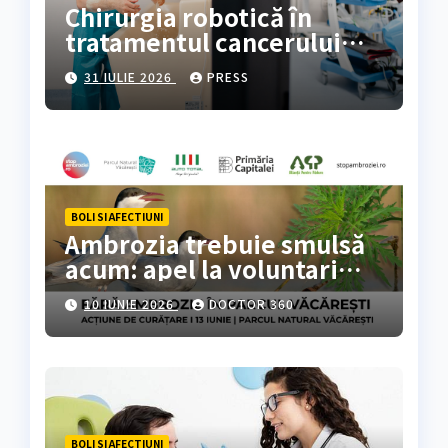
Chirurgia robotică în
tratamentul cancerului
colorectal
31 IULIE 2026
PRESS
BOLI SI AFECTIUNI
Ambrozia trebuie smulsă
acum: apel la voluntari
pentru acțiune de curățare
10 IUNIE 2026
DOCTOR 360
în Parcul Natural
Văcărești
BOLI SI AFECTIUNI