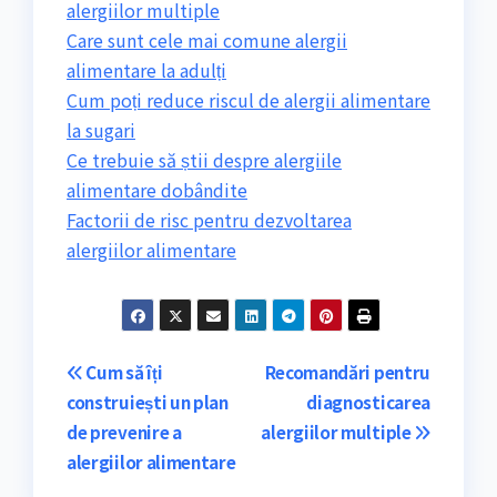
alergiilor multiple
Care sunt cele mai comune alergii
alimentare la adulți
Cum poți reduce riscul de alergii alimentare
la sugari
Ce trebuie să știi despre alergiile
alimentare dobândite
Factorii de risc pentru dezvoltarea
alergiilor alimentare
Navigare
Cum să îți
Recomandări pentru
construiești un plan
diagnosticarea
în
de prevenire a
alergiilor multiple
articole
alergiilor alimentare