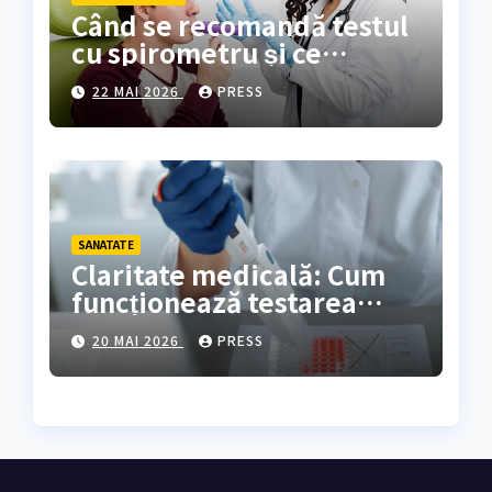
Când se recomandă testul
cu spirometru și ce
rezultate oferă?
22 MAI 2026
PRESS
SANATATE
Claritate medicală: Cum
funcționează testarea
genetică și cine are
20 MAI 2026
PRESS
nevoie de ea?