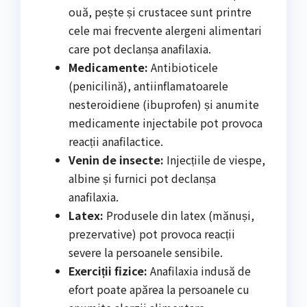
ouă, pește și crustacee sunt printre
cele mai frecvente alergeni alimentari
care pot declanșa anafilaxia.
Medicamente:
Antibioticele
(penicilină), antiinflamatoarele
nesteroidiene (ibuprofen) și anumite
medicamente injectabile pot provoca
reacții anafilactice.
Venin de insecte:
Injecțiile de viespe,
albine și furnici pot declanșa
anafilaxia.
Latex:
Produsele din latex (mănuși,
prezervative) pot provoca reacții
severe la persoanele sensibile.
Exerciții fizice:
Anafilaxia indusă de
efort poate apărea la persoanele cu