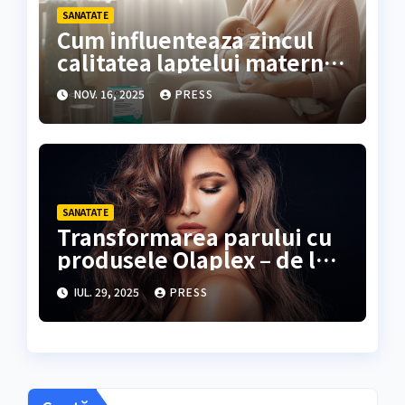
SANATATE
Cum influenteaza zincul
calitatea laptelui matern si
dezvoltarea sugarului?
NOV. 16, 2025
PRESS
SANATATE
Transformarea parului cu
produsele Olaplex – de la
fir fragil la par sanatos
IUL. 29, 2025
PRESS