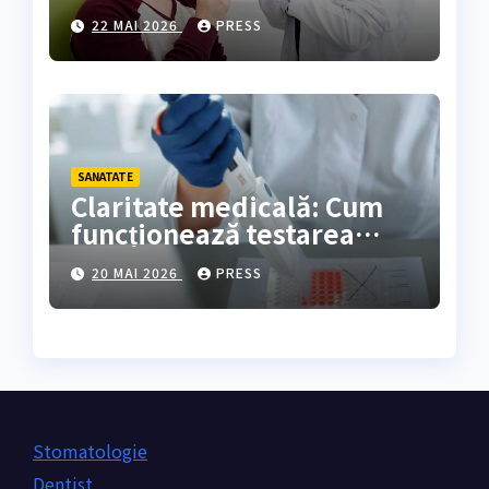
rezultate oferă?
22 MAI 2026
PRESS
SANATATE
Claritate medicală: Cum
funcționează testarea
genetică și cine are
20 MAI 2026
PRESS
nevoie de ea?
Stomatologie
Dentist