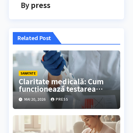
By
press
Related Post
SANATATE
Claritate medicală: Cum
funcționează testarea
genetică și cine are nevoie
MAI 20, 2026
PRESS
de ea?