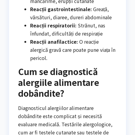
mâncărime, erupții cutanate
Reacții gastrointestinale:
Greață,
vărsături, diaree, dureri abdominale
Reacții respiratorii:
Strănut, nas
înfundat, dificultăți de respirație
Reacții anafilactice:
O reacție
alergică gravă care poate pune viața în
pericol.
Cum se diagnostică
alergiile alimentare
dobândite?
Diagnosticul alergiilor alimentare
dobândite este complicat și necesită
evaluare medicală. Testările alergologice,
cum ar fi testele cutanate sau testele de