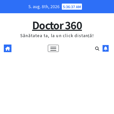
Skip
S. aug. 8th, 2026
5:36:38 AM
to
content
Doctor 360
Sănătatea ta, la un click distanță!