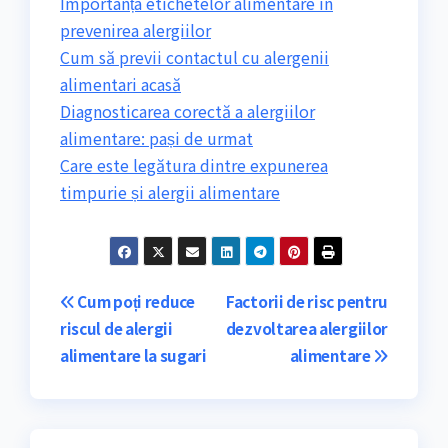
Importanța etichetelor alimentare în
prevenirea alergiilor
Cum să previi contactul cu alergenii
alimentari acasă
Diagnosticarea corectă a alergiilor
alimentare: pași de urmat
Care este legătura dintre expunerea
timpurie și alergii alimentare
Navigare
Cum poți reduce
Factorii de risc pentru
riscul de alergii
dezvoltarea alergiilor
în
alimentare la sugari
alimentare
articole