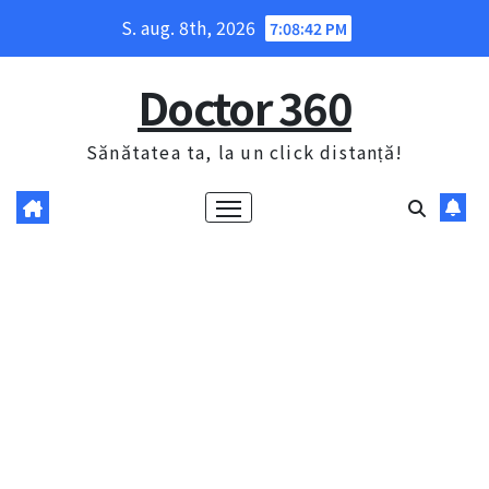
Skip
S. aug. 8th, 2026
7:08:43 PM
to
content
Doctor 360
Sănătatea ta, la un click distanță!