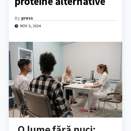
proteine alternative
By
press
NOV. 5, 2024
O lume fără nuci: