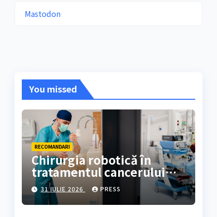
Mastodon
You missed
RECOMANDARI
Chirurgia robotică în
tratamentul cancerului
colorectal
31 IULIE 2026
PRESS