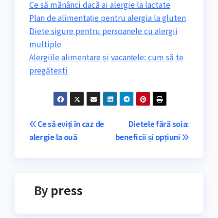
Ce să mănânci dacă ai alergie la lactate
Plan de alimentație pentru alergia la gluten
Diete sigure pentru persoanele cu alergii
multiple
Alergiile alimentare și vacanțele: cum să te
pregătești
Navigare
Ce să eviți în caz de
Dietele fără soia:
alergie la ouă
beneficii și opțiuni
în
articole
By
press