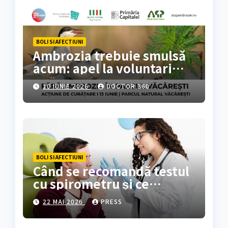
BOLI SI AFECTIUNI
Ambrozia trebuie smulsă
acum: apel la voluntari
pentru acțiune de curățare
10 IUNIE 2026
DOCTOR 360
în Parcul Natural
Văcărești
BOLI SI AFECTIUNI
Când se recomandă testul
cu spirometru și ce
rezultate oferă?
22 MAI 2026
PRESS