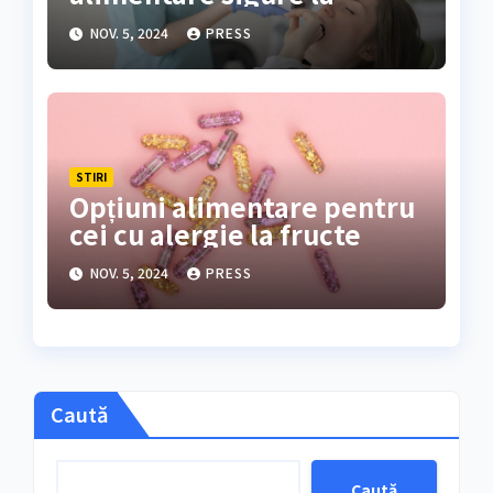
cumpărături
NOV. 5, 2024
PRESS
STIRI
Opțiuni alimentare pentru
cei cu alergie la fructe
NOV. 5, 2024
PRESS
Caută
Caută