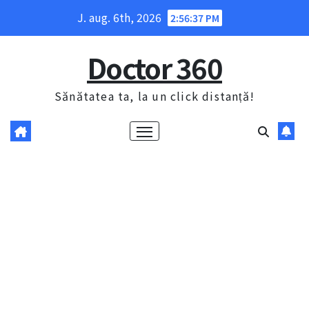
Skip
J. aug. 6th, 2026
2:56:38 PM
to
content
Doctor 360
Sănătatea ta, la un click distanță!