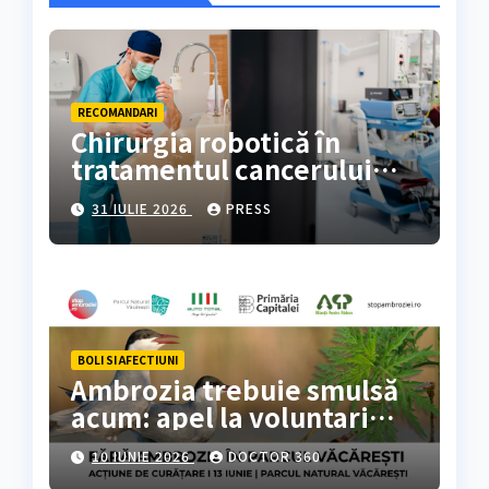
RECOMANDARI
Chirurgia robotică în
tratamentul cancerului
colorectal
31 IULIE 2026
PRESS
BOLI SI AFECTIUNI
Ambrozia trebuie smulsă
acum: apel la voluntari
pentru acțiune de curățare
10 IUNIE 2026
DOCTOR 360
în Parcul Natural