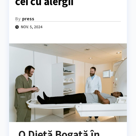
cei cu alergii
By
press
NOV. 5, 2024
O Dietă Bogată în