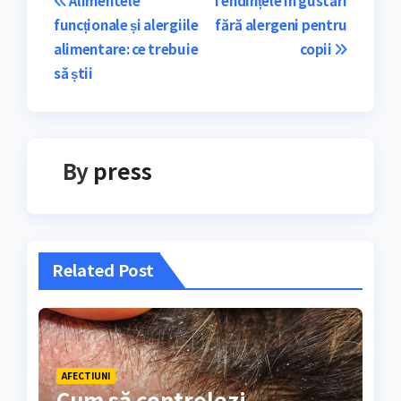
Navigare
Alimentele
Tendințele în gustări
funcționale și alergiile
fără alergeni pentru
în
alimentare: ce trebuie
copii
articole
să știi
By
press
Related Post
AFECTIUNI
Cum să controlezi