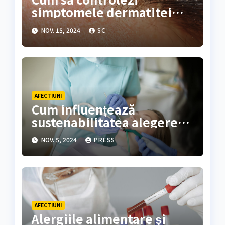
simptomele dermatitei
seboreice cu o rutină
NOV. 15, 2024
SC
simplă?
AFECTIUNI
Cum influențează
sustenabilitatea alegerea
alimentelor fără alergeni
NOV. 5, 2024
PRESS
AFECTIUNI
Alergiile alimentare și