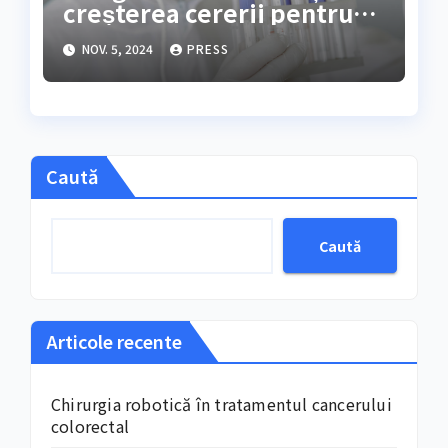
creșterea cererii pentru
produse fără aditivi
NOV. 5, 2024
PRESS
Caută
Caută
Articole recente
Chirurgia robotică în tratamentul cancerului
colorectal