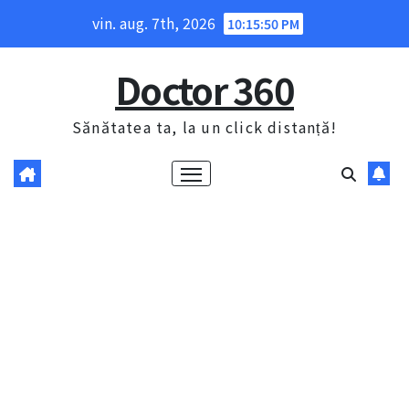
Skip
vin. aug. 7th, 2026
10:15:51 PM
to
content
Doctor 360
Sănătatea ta, la un click distanță!