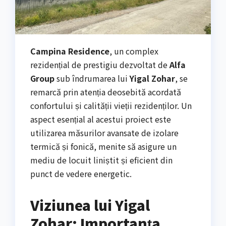
Campina Residence
, un complex
rezidențial de prestigiu dezvoltat de
Alfa
Group
sub îndrumarea lui
Yigal Zohar
, se
remarcă prin atenția deosebită acordată
confortului și calității vieții rezidenților. Un
aspect esențial al acestui proiect este
utilizarea măsurilor avansate de izolare
termică și fonică, menite să asigure un
mediu de locuit liniștit și eficient din
punct de vedere energetic.
Viziunea lui Yigal
Zohar: Importanța