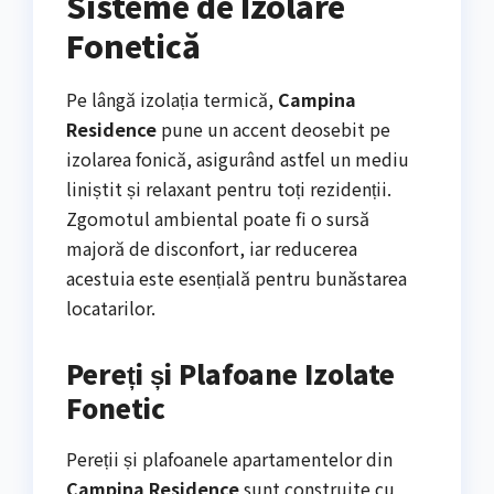
Sisteme de Izolare
Fonetică
Pe lângă izolația termică,
Campina
Residence
pune un accent deosebit pe
izolarea fonică, asigurând astfel un mediu
liniștit și relaxant pentru toți rezidenții.
Zgomotul ambiental poate fi o sursă
majoră de disconfort, iar reducerea
acestuia este esențială pentru bunăstarea
locatarilor.
Pereți și Plafoane Izolate
Fonetic
Pereții și plafoanele apartamentelor din
Campina Residence
sunt construite cu