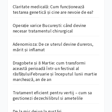
Claritate medicală: Cum funcționează
testarea genetică și cine are nevoie de ea?
Operație varice București: când devine
necesar tratamentul chirurgical
Adenomioza: De ce uterul devine dureros,
mărit și inflamat
Dragobete și 8 Martie: cum transformi
această perioadă într-un festival al
răsfățuluiFebruarie și începutul lunii martie
marchează, an de an
Tratament eficient pentru vertij – cum sa
gestionezi dezechilibrul si ametelile
De la mic dejun la gustări