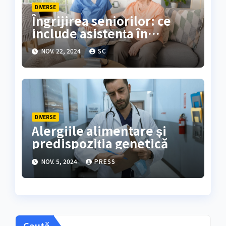
DIVERSE
Îngrijirea seniorilor: ce
include asistența în
căminele de bătrâni?
NOV. 22, 2024
SC
DIVERSE
Alergiile alimentare și
predispoziția genetică
NOV. 5, 2024
PRESS
Caută