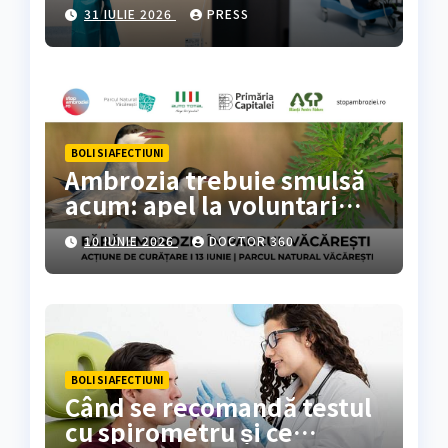
colorectal
31 IULIE 2026
PRESS
BOLI SI AFECTIUNI
Ambrozia trebuie smulsă
acum: apel la voluntari
pentru acțiune de curățare
10 IUNIE 2026
DOCTOR 360
în Parcul Natural
Văcărești
BOLI SI AFECTIUNI
Când se recomandă testul
cu spirometru și ce