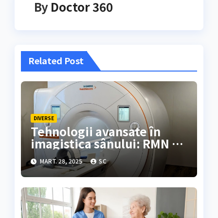
By
Doctor 360
Related Post
DIVERSE
Tehnologii avansate în
imagistica sânului: RMN 3T
la Donna Medical Center
MART. 28, 2025
SC