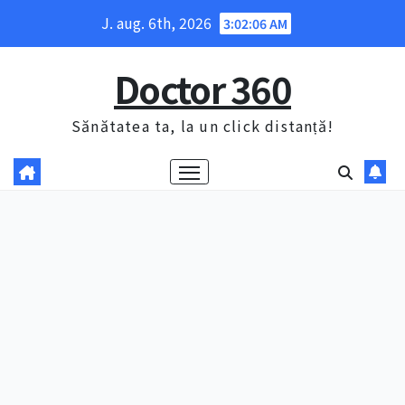
Skip
J. aug. 6th, 2026
3:02:07 AM
to
content
Doctor 360
Sănătatea ta, la un click distanță!