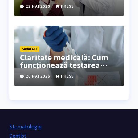
rezultate oferă?
22 MAI 2026
PRESS
SANATATE
Claritate medicală: Cum
funcționează testarea
genetică și cine are
20 MAI 2026
PRESS
nevoie de ea?
Stomatologie
Dentist