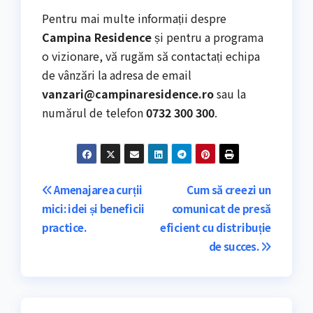
Pentru mai multe informații despre
Campina Residence
și pentru a programa
o vizionare, vă rugăm să contactați echipa
de vânzări la adresa de email
vanzari@campinaresidence.ro
sau la
numărul de telefon
0732 300 300
.
Navigare
Amenajarea curții
Cum să creezi un
mici: idei și beneficii
comunicat de presă
în
practice.
eficient cu distribuție
articole
de succes.