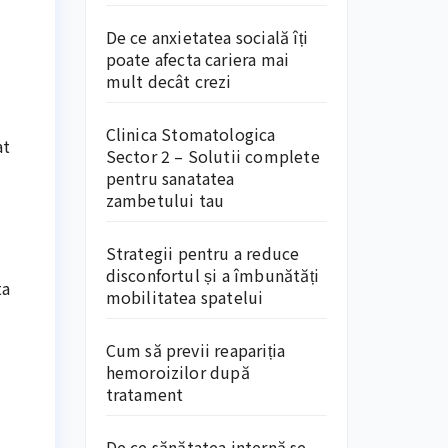
De ce anxietatea socială îți
poate afecta cariera mai
mult decât crezi
Clinica Stomatologica
at
Sector 2 – Solutii complete
pentru sanatatea
zambetului tau
Strategii pentru a reduce
disconfortul și a îmbunătăți
ta
mobilitatea spatelui
Cum să previi reapariția
hemoroizilor după
tratament
De ce sănătatea internă se