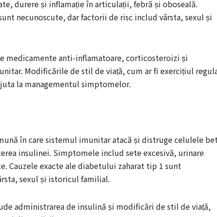
e, durere și inflamație în articulații, febră și oboseală.
nt necunoscute, dar factorii de risc includ vârsta, sexul și
e medicamente anti-inflamatoare, corticosteroizi și
r. Modificările de stil de viață, cum ar fi exercițiul regul
 ajuta la managementul simptomelor.
mună în care sistemul imunitar atacă și distruge celulele be
erea insulinei. Simptomele includ sete excesivă, urinare
e. Cauzele exacte ale diabetului zaharat tip 1 sunt
sta, sexul și istoricul familial.
de administrarea de insulină și modificări de stil de viață,