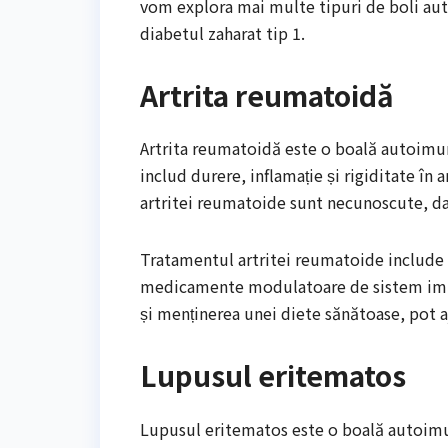
vom explora mai multe tipuri de boli aut
diabetul zaharat tip 1.
Artrita reumatoidă
Artrita reumatoidă este o boală autoimun
includ durere, inflamație și rigiditate în a
artritei reumatoide sunt necunoscute, dar f
Tratamentul artritei reumatoide include 
medicamente modulatoare de sistem imunita
și menținerea unei diete sănătoase, pot
Lupusul eritematos
Lupusul eritematos este o boală autoimună