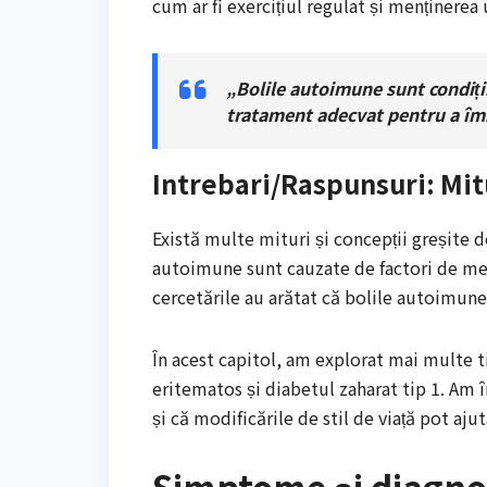
cum ar fi exercițiul regulat și menținerea
„Bolile autoimune sunt condiți
tratament adecvat pentru a îmbu
Intrebari/Raspunsuri: Mit
Există multe mituri și concepții greșite 
autoimune sunt cauzate de factori de medi
cercetările au arătat că bolile autoimune
În acest capitol, am explorat mai multe t
eritematos și diabetul zaharat tip 1. Am 
și că modificările de stil de viață pot a