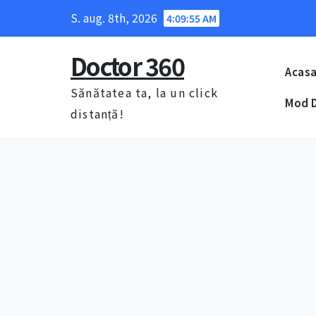
Skip
S. aug. 8th, 2026
4:09:55 AM
to
content
Doctor 360
Acas
Sănătatea ta, la un click
Mod D
distanță!