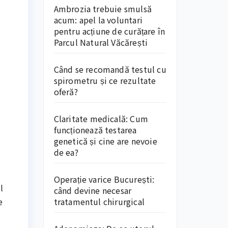
Ambrozia trebuie smulsă
acum: apel la voluntari
pentru acțiune de curățare în
Parcul Natural Văcărești
Când se recomandă testul cu
spirometru și ce rezultate
oferă?
Claritate medicală: Cum
funcționează testarea
genetică și cine are nevoie
de ea?
Operație varice București:
l
când devine necesar
tratamentul chirurgical
e