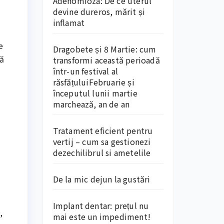
Adenomioza: De ce uterul
devine dureros, mărit și
inflamat
e
Dragobete și 8 Martie: cum
să
transformi această perioadă
într-un festival al
răsfățuluiFebruarie și
începutul lunii martie
marchează, an de an
Tratament eficient pentru
vertij – cum sa gestionezi
dezechilibrul si ametelile
De la mic dejun la gustări
Implant dentar: prețul nu
,
mai este un impediment!