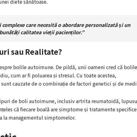
 unei diete sănătoase.
i complexe care necesită o abordare personalizată și un
nătăți calitatea vieții pacienților.”
uri sau Realitate?
despre bolile autoimune. De pildă, unii oameni cred că bolil
u, cum ar fi poluarea și stresul. Cu toate acestea,
 sunt cauzate de o combinație de factori genetici și de medi
ipuri de boli autoimune, inclusiv artrita reumatoidă, lupusu
înțeles că fiecare boală are simptome și tratamente specifice
juta la managementul simptomelor.