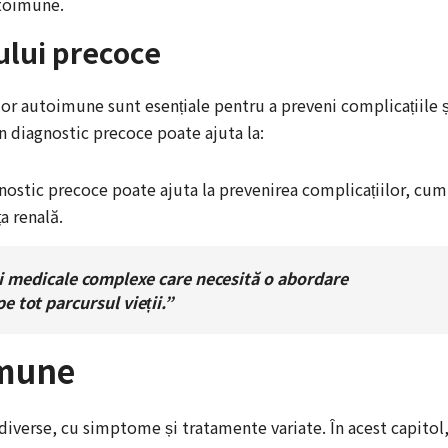
utoimune.
ului precoce
or autoimune sunt esențiale pentru a preveni complicațiile ș
Un diagnostic precoce poate ajuta la:
gnostic precoce poate ajuta la prevenirea complicațiilor, cum
ța renală.
i medicale complexe care necesită o abordare
e tot parcursul vieții.”
imune
iverse, cu simptome și tratamente variate. În acest capitol