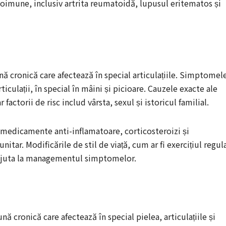
oimune, inclusiv artrita reumatoidă, lupusul eritematos și
ă cronică care afectează în special articulațiile. Simptomel
rticulații, în special în mâini și picioare. Cauzele exacte ale
actorii de risc includ vârsta, sexul și istoricul familial.
medicamente anti-inflamatoare, corticosteroizi și
r. Modificările de stil de viață, cum ar fi exercițiul regul
 ajuta la managementul simptomelor.
 cronică care afectează în special pielea, articulațiile și