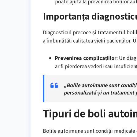
poate ajuta la prevenirea bolilor a
Importanța diagnostic
Diagnosticul precoce și tratamentul bolil
a îmbunătăți calitatea vieții pacienților. 
Prevenirea complicațiilor
: Un dia
ar fi pierderea vederii sau insuficien
„Bolile autoimune sunt condiți
personalizată și un tratament p
Tipuri de boli auto
Bolile autoimune sunt condiții medicale d