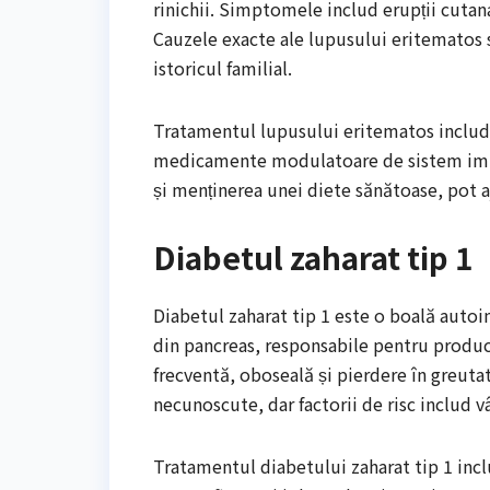
rinichii. Simptomele includ erupții cutanat
Cauzele exacte ale lupusului eritematos su
istoricul familial.
Tratamentul lupusului eritematos includ
medicamente modulatoare de sistem imunita
și menținerea unei diete sănătoase, pot
Diabetul zaharat tip 1
Diabetul zaharat tip 1 este o boală autoi
din pancreas, responsabile pentru produc
frecventă, oboseală și pierdere în greutat
necunoscute, dar factorii de risc includ vâr
Tratamentul diabetului zaharat tip 1 inclu