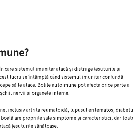
oimune?
n care sistemul imunitar atacă și distruge țesuturile și
Acest lucru se întâmplă când sistemul imunitar confundă
începe să le atace. Bolile autoimune pot afecta orice parte a
șchii, nervii și organele interne.
ne, inclusiv artrita reumatoidă, lupusul eritematos, diabetu
e boală are propriile sale simptome și caracteristici, dar toat
tacă țesuturile sănătoase.